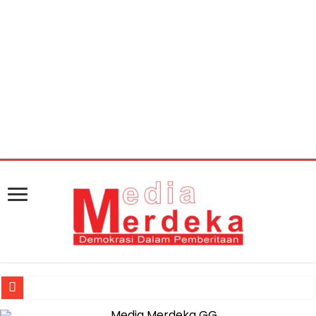
Warning
: getimagesize(https://mediamerdeka.co/wp-
content/uploads/2018/08/711CA363-5CD9-432C-A66F-
EF305F29C9F8.jpeg): Failed to open stream: HTTP
request failed! HTTP/1.1 404 Not Found in
/home/u711060917/domains/mediamerdeka.co/pub
content/plugins/easy-social-share-
buttons3/lib/modules/social-share-
optimization/class-opengraph.php
on line
630
Jasa Raharja Serahkan Santunan kepada Ahli Waris Korban Kebakar