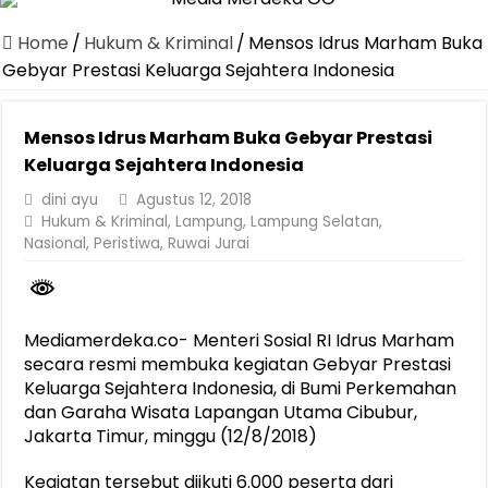
Dirut Jasa Raharja Dampingi Wamenhub Tinjau Penanganan Korban
Home
/
Hukum & Kriminal
/
Mensos Idrus Marham Buka
Pastikan Pelayanan Maksimal, Direksi Jasa Raharja Tinjau Korban 
Gebyar Prestasi Keluarga Sejahtera Indonesia
Dirut Jasa Raharja Dampingi Wamenhub Tinjau Penanganan Korban
Mensos Idrus Marham Buka Gebyar Prestasi
Jasa Raharja Jamin Seluruh Korban Kebakaran KM Mutiara Sentosa 
Keluarga Sejahtera Indonesia
Gelar Audiensi, Jasa Raharja dan Kementerian PANRB Perkuat K
dini ayu
Agustus 12, 2018
Berkontribusi terhadap Keselamatan dan Mobilitas Masyarakat, Jasa
Hukum & Kriminal
,
Lampung
,
Lampung Selatan
,
Nasional
,
Peristiwa
,
Ruwai Jurai
Pemprov Lampung Dukung Penuh Lampung Financial Festival, Perk
Pengesahan Raperda APBD 2025 Jadi Langkah Penguatan Akuntabi
Ketua PMI Provinsi Lampung Lantik Pengurus PMI Lampung Selat
Mediamerdeka.co- Menteri Sosial RI Idrus Marham
secara resmi membuka kegiatan Gebyar Prestasi
Keluarga Sejahtera Indonesia, di Bumi Perkemahan
dan Garaha Wisata Lapangan Utama Cibubur,
Jakarta Timur, minggu (12/8/2018)
Kegiatan tersebut diikuti 6.000 peserta dari