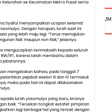
 Kelurahan se Kecamatan Metro Pusat serta
JM
ma Syaiful menyampaikan ucapan selamat
osomulyo. Dengan harapan, lurah saat ini
 yang lebih maju lagi. “Terus memajukan
unan fisik maupun non fisik,” jelasnya.
 juga mengucapkan terimakasih kepada seluruh
n RW/RT, karena telah membantu dalam
 jabatannya.
dwan mengatakan bahwa, pada tanggal 7
n pelantikan pejabat eselon III dan IV termasuk
nya, maka pada hari ini dapat dilaksanakan
mulyo.
 kepada lurah yosomulyo yang baru, kiranya
an baik. “Teruskan tongkat estafet pimpinan
katkan lagi berbagai hal yang terkait dengan