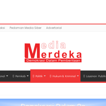
tent/uploads/2018/02/Serah-terima.jpg): Failed to open
c_html/wp-content/plugins/easy-social-share-but
ksi
Pedoman Media Siber
Advertorial
onal
Pemkab
Politik
Hukum & Kriminal
Layanan Publik
hli Waris Korban Kebakaran KM Mutiara Sentosa II