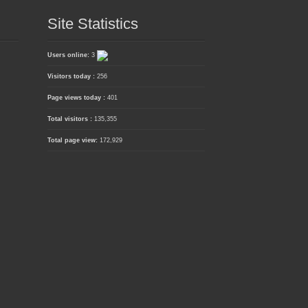
Site Statistics
Users online:
3
Visitors today :
256
Page views today :
401
Total visitors :
135,355
Total page view:
172,929