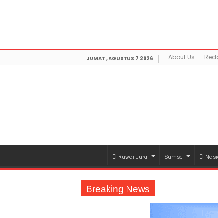
Warning
: getimagesize(https://mediamerdeka.co/wp-con
/home/u711060917/domains/mediamerdeka.co/publi
optimization/class-opengraph.php
on line
630
About Us
Reda
JUMAT , AGUSTUS 7 2026
Ruwai Jurai
Sumsel
Nasi
Breaking News
Jasa Raharja Serahkan Santunan kepada A