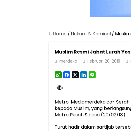
Dirut Jasa Raharja Dampingi Wamenhub T
Pastikan Pelayanan Maksimal, Direksi Jas
Dirut Jasa Raharja Dampingi Wamenhub T
Jasa Raharja Jamin Seluruh Korban Kebak
Home
/
Hukum & Kriminal
/
Muslim
Gelar Audiensi, Jasa Raharja dan Keme
Muslim Resmi Jabat Lurah Yo
Berkontribusi terhadap Keselamatan dan M
merdeka
Februari 20, 2018
Pemprov Lampung Dukung Penuh Lampung F
Pengesahan Raperda APBD 2025 Jadi Lan
Ketua PMI Provinsi Lampung Lantik Peng
Metro, Mediamerdeka.co- Serah T
kepada Muslim, yang berlangsun
Metro Pusat, Selasa (20/02/18).
Turut hadir dalam sartijab terseb