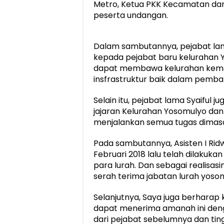
Metro, Ketua PKK Kecamatan dan
peserta undangan.
Dalam sambutannya, pejabat la
kepada pejabat baru kelurahan Y
dapat membawa kelurahan kemasa
insfrastruktur baik dalam pembang
Selain itu, pejabat lama Syaiful
jajaran Kelurahan Yosomulyo da
menjalankan semua tugas dimasa
Pada sambutannya, Asisten I Ri
Februari 2018 lalu telah dilakuka
para lurah. Dan sebagai realisasi
serah terima jabatan lurah yoso
Selanjutnya, Saya juga berharap
dapat menerima amanah ini deng
dari pejabat sebelumnya dan ting