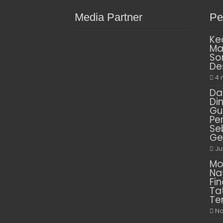
Media Partner
Pe
Ke
Ma
So
De
4 
Da
Di
Gu
Pe
Se
Ge
Ju
Mo
Na
Fin
Ta
Te
No