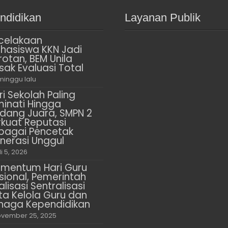
ndidikan
Layanan Publik
celakaan
hasiswa KKN Jadi
rotan, BEM Unila
sak Evaluasi Total
minggu lalu
ri Sekolah Paling
minati Hingga
dang Juara, SMPN 2
rkuat Reputasi
bagai Pencetak
nerasi Unggul
li 5, 2026
mentum Hari Guru
sional, Pemerintah
alisasi Sentralisasi
ta Kelola Guru dan
naga Kependidikan
vember 25, 2025