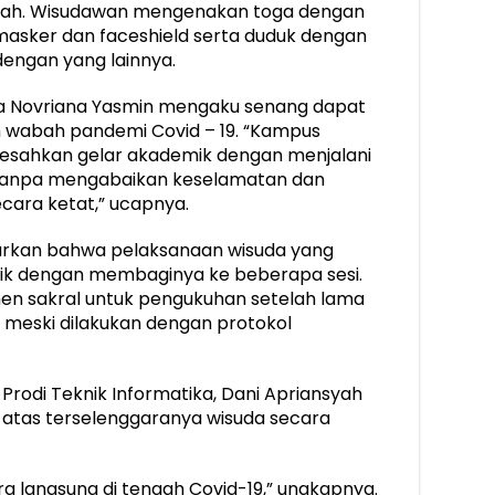
isah. Wisudawan mengenakan toga dengan
u masker dan faceshield serta duduk dengan
dengan yang lainnya.
ira Novriana Yasmin mengaku senang dapat
h wabah pandemi Covid – 19. “Kampus
gesahkan gelar akademik dengan menjalani
 tanpa mengabaikan keselamatan dan
cara ketat,” ucapnya.
turkan bahwa pelaksanaan wisuda yang
aik dengan membaginya ke beberapa sesi.
n sakral untuk pengukuhan setelah lama
a meski dilakukan dengan protokol
Prodi Teknik Informatika, Dani Apriansyah
atas terselenggaranya wisuda secara
a langsung di tengah Covid-19,” ungkapnya.