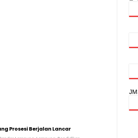
oadshow Lampung 2026, Dorong Kolaborasi Industri Kreatif dan Fas
alan Sehat Lansia, Ajak Wujudkan Lansia Sehat dan Bahagia
nterian PANRB Perkuat Koordinasi Tingkatkan Kepatuhan PKB dan 
obilitas Masyarakat, Jasa Raharja Raih Penghargaan di Ajang Transpo
JM
g Prosesi Berjalan Lancar