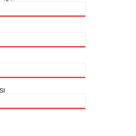
hion Muslim
SWDKLLJ
rtasi Indonesia Awards 2026
SI