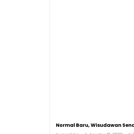
Purnama Wulan Sari Mirza Buka SiSeSa R
Purnama Wulan Sari Mirza Lepas Peserta J
Gelar Audiensi, Jasa Raharja dan Keme
Berkontribusi terhadap Keselamatan dan M
Normal Baru, Wisudawan Senan