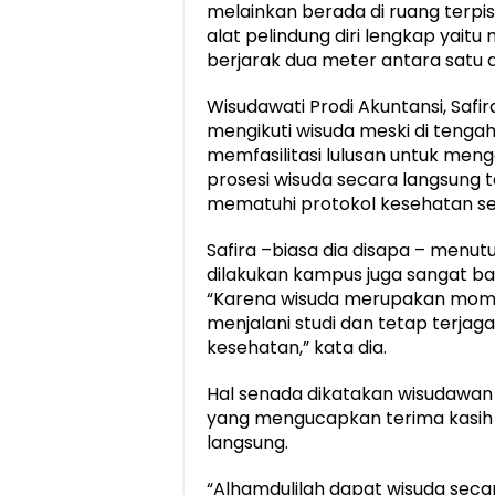
melainkan berada di ruang terp
alat pelindung diri lengkap yait
berjarak dua meter antara satu 
Wisudawati Prodi Akuntansi, Saf
mengikuti wisuda meski di tenga
memfasilitasi lulusan untuk men
prosesi wisuda secara langsung
mematuhi protokol kesehatan se
Safira –biasa dia disapa – menu
dilakukan kampus juga sangat b
“Karena wisuda merupakan mome
menjalani studi dan tetap terjag
kesehatan,” kata dia.
Hal senada dikatakan wisudawan 
yang mengucapkan terima kasih 
langsung.
“Alhamdulilah dapat wisuda secar