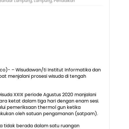
Bandar Lampung
,
Lampung
,
Pendidikan
)- – Wisudawan/ti Institut Informatika dan
pat menjalani prosesi wisuda di tengah
wisuda XXIX periode Agustus 2020 manjalani
ara ketat dalam tiga hari dengan enam sesi.
alui pemeriksaan thermol gun ketika
akukan oleh satuan pengamanan (satpam).
ga tidak berada dalam satu ruangan