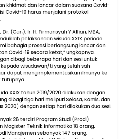
lan khidmat dan lancar dalam suasana Covid-
si Covid-19 harus menjalani protokol
.
r. (Can). Ir. H. Firmansyah Y Alfian, MBA,
dulillah pelaksanaan wisuda XXIX periode
ami bahagia prosesi berlangsung lancar dan
tan Covid-19 secara ketat,” ungkapnya.
ngan dibagi beberapa hari dan sesi untuk
kepada wisudawan/ti yang telah sah
ar dapat mengimplementasikan ilmunya ke
 tutupnya.
suda XXIX tahun 2019/2020 dilakukan dengan
 dibagi tiga hari meliputi Selasa, Kamis, dan
us 2020) dengan setiap hari dilakukan dua sesi.
yak 28 terdiri Program Studi (Prodi)
 Magister Teknik Informatika 18 orang.
rodi Manajemen sebanyak 147 orang,