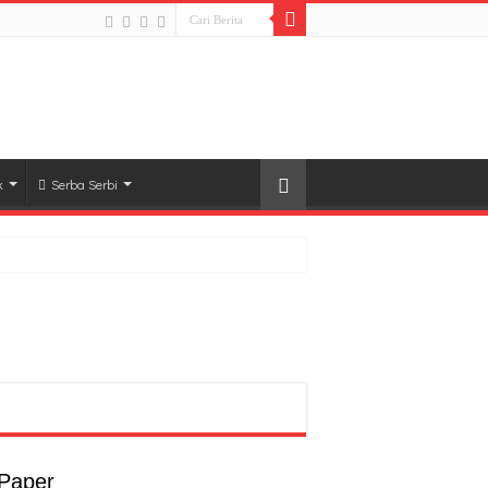
k
Serba Serbi
a
a
 Paper