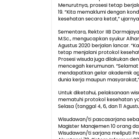
Menurutnya, prosesi tetap berja
19. “Kita memaklumi dengan kondi
kesehatan secara ketat,” ujarnya
Sementara, Rektor IIB Darmajaya, D
M.Sc., mengucapkan syukur Alham
Agustus 2020 berjalan lancar. “K
tetap menjalani protokol keseha
Prosesi wisuda juga dilakukan de
mencegah kerumunan. “Selamat 
mendapatkan gelar akademik ag
dunia kerja maupun masyarakat,”
Untuk diketahui, pelaksanaan wi
mematuhi protokol kesehatan yang
Selasa (tanggal 4, 6, dan 11 Agust
Wisudawan/ti pascasarjana seban
Magister Manajemen 10 orang dan
Wisudawan/ti sarjana meliputi P