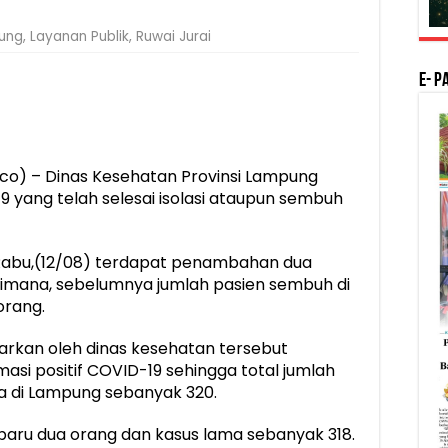
ung
,
Layanan Publik
,
Ruwai Jurai
E- P
o) – Dinas Kesehatan Provinsi Lampung
 yang telah selesai isolasi ataupun sembuh
Rabu,(12/08) terdapat penambahan dua
i dimana, sebelumnya jumlah pasien sembuh di
orang.
arkan oleh dinas kesehatan tersebut
asi positif COVID-19 sehingga total jumlah
na di Lampung sebanyak 320.
 baru dua orang dan kasus lama sebanyak 318.