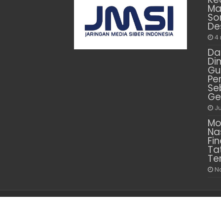
Ma
So
De
4
Da
Di
Gu
Pe
Se
Ge
Ju
Mo
Na
Fin
Ta
Te
N
© Copyright 2026, PT. Media Delima