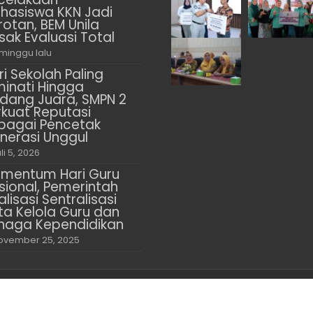
hasiswa KKN Jadi
rotan, BEM Unila
sak Evaluasi Total
 minggu lalu
ri Sekolah Paling
minati Hingga
dang Juara, SMPN 2
rkuat Reputasi
bagai Pencetak
nerasi Unggul
li 5, 2026
mentum Hari Guru
sional, Pemerintah
alisasi Sentralisasi
ta Kelola Guru dan
naga Kependidikan
ovember 25, 2025
 Berjaya
About