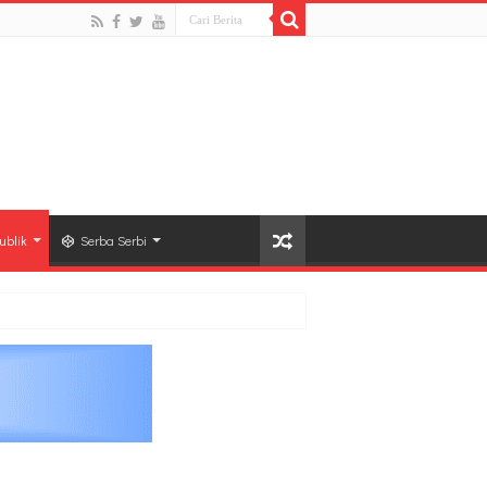
ublik
Serba Serbi