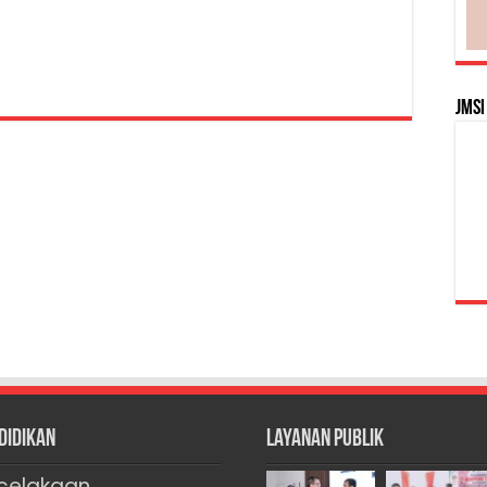
JMSI
didikan
Layanan Publik
celakaan