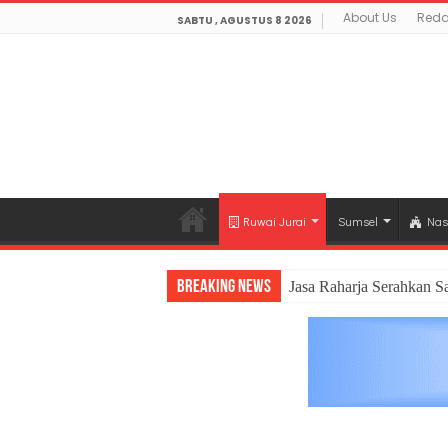
About Us
Reda
SABTU , AGUSTUS 8 2026
Ruwai Jurai
Sumsel
Nas
Breaking News
Jasa Raharja Serahkan S