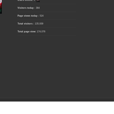
Users online:
0
Visitors today :
384
Page views today :
524
Total visitors :
135,939
Total page view:
174,076
 Us
| TOS
| Disclaimer
| Privacy Policy