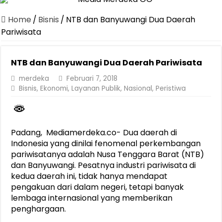
Jasa Raharja Serahkan Santunan kepada Ahli Waris Korban Kebakar
Home
/
Bisnis
/
NTB dan Banyuwangi Dua Daerah
Canangkan Desa TAPIS dan Luncurkan Sekolah Lansia di Kampun
Pariwisata
Pemprov Lampung Berhasil Kendalikan Inflasi, Jadi Provinsi dengan 
NTB dan Banyuwangi Dua Daerah Pariwisata
Pemprov Lampung Perkuat Pembangunan Rumah Layak Huni untuk
merdeka
Februari 7, 2018
Dirut Jasa Raharja Dampingi Wamenhub Tinjau Penanganan Korban
Bisnis
,
Ekonomi
,
Layanan Publik
,
Nasional
,
Peristiwa
Pastikan Pelayanan Maksimal, Direksi Jasa Raharja Tinjau Korban 
Dirut Jasa Raharja Dampingi Wamenhub Tinjau Penanganan Korban
Jasa Raharja Jamin Seluruh Korban Kebakaran KM Mutiara Sentosa 
Padang, Mediamerdeka.co- Dua daerah di
Indonesia yang dinilai fenomenal perkembangan
Gubernur Mirza Ajak IAI Darul Fattah Cetak SDM Adaptif Berland
pariwisatanya adalah Nusa Tenggara Barat (NTB)
dan Banyuwangi. Pesatnya industri pariwisata di
kedua daerah ini, tidak hanya mendapat
pengakuan dari dalam negeri, tetapi banyak
lembaga internasional yang memberikan
penghargaan.