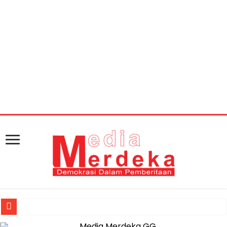
Warning
: getimagesize(https://mediamerdeka.co/wp-
content/uploads/2018/02/WhatsApp-Image-2018-02-
07-at-17.40.30.jpeg): Failed to open stream: HTTP
request failed! HTTP/1.1 404 Not Found in
/home/u711060917/domains/mediamerdeka.co/pub
content/plugins/easy-social-share-
buttons3/lib/modules/social-share-
optimization/class-opengraph.php
on line
630
Muhammad Awaluddin: Ekosistem Terintegrasi Kunci Jasa Raharja 