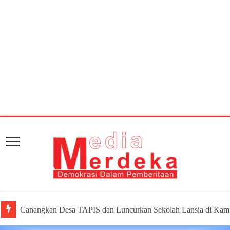
Warning
: getimagesize(https://mediamerdeka.co/wp-
content/uploads/2018/07/39352955-CE5E-49DE-B2B9-
5912A5A44760.jpeg): Failed to open stream: HTTP
request failed! HTTP/1.1 404 Not Found in
/home/u711060917/domains/mediamerdeka.co/pub
content/plugins/easy-social-share-
buttons3/lib/modules/social-share-
optimization/class-opengraph.php
on line
630
Canangkan Desa TAPIS dan Luncurkan Sekolah Lansia di Ka