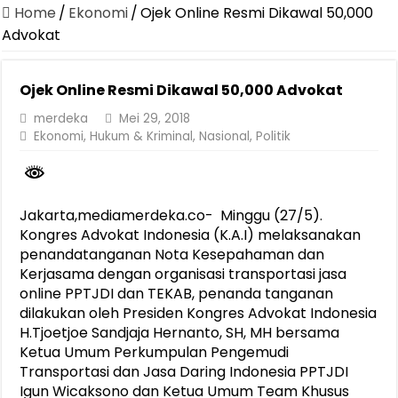
Jasa Raharja Serahkan Santunan kepada Ahli Waris Korban Kebakar
Home
/
Ekonomi
/
Ojek Online Resmi Dikawal 50,000
Canangkan Desa TAPIS dan Luncurkan Sekolah Lansia di Kampun
Advokat
Pemprov Lampung Berhasil Kendalikan Inflasi, Jadi Provinsi dengan 
Ojek Online Resmi Dikawal 50,000 Advokat
Pemprov Lampung Perkuat Pembangunan Rumah Layak Huni untuk
merdeka
Mei 29, 2018
Dirut Jasa Raharja Dampingi Wamenhub Tinjau Penanganan Korban
Ekonomi
,
Hukum & Kriminal
,
Nasional
,
Politik
Pastikan Pelayanan Maksimal, Direksi Jasa Raharja Tinjau Korban 
Dirut Jasa Raharja Dampingi Wamenhub Tinjau Penanganan Korban
Jasa Raharja Jamin Seluruh Korban Kebakaran KM Mutiara Sentosa 
Jakarta,mediamerdeka.co- Minggu (27/5).
Kongres Advokat Indonesia (K.A.I) melaksanakan
Gubernur Mirza Ajak IAI Darul Fattah Cetak SDM Adaptif Berland
penandatanganan Nota Kesepahaman dan
Kerjasama dengan organisasi transportasi jasa
online PPTJDI dan TEKAB, penanda tanganan
dilakukan oleh Presiden Kongres Advokat Indonesia
H.Tjoetjoe Sandjaja Hernanto, SH, MH bersama
Ketua Umum Perkumpulan Pengemudi
Transportasi dan Jasa Daring Indonesia PPTJDI
Igun Wicaksono dan Ketua Umum Team Khusus