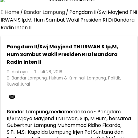
Jasa Raharja Serahkan Santunan kepada Ahli Waris Korban Kebakar
Home
/
Bandar Lampung
/
Pangdam II/Swj Mayjend TNI
Canangkan Desa TAPIS dan Luncurkan Sekolah Lansia di Kampun
IRWAN S.Ip,M, Hum Sambut Wakil Presiden RI Di Bandara
Radin Inten II
Pemprov Lampung Berhasil Kendalikan Inflasi, Jadi Provinsi dengan 
Pemprov Lampung Perkuat Pembangunan Rumah Layak Huni untuk
Pangdam II/Swj Mayjend TNI IRWAN S.Ip,M,
Dirut Jasa Raharja Dampingi Wamenhub Tinjau Penanganan Korban
Hum Sambut Wakil Presiden RI Di Bandara
Pastikan Pelayanan Maksimal, Direksi Jasa Raharja Tinjau Korban 
Radin Inten II
Dirut Jasa Raharja Dampingi Wamenhub Tinjau Penanganan Korban
dini ayu
Juli 28, 2018
Bandar Lampung
,
Hukum & Kriminal
,
Lampung
,
Politik
,
Jasa Raharja Jamin Seluruh Korban Kebakaran KM Mutiara Sentosa 
Ruwai Jurai
Gubernur Mirza Ajak IAI Darul Fattah Cetak SDM Adaptif Berland
Bandar Lampung,mediamerdeka.co- Pangdam
II/Sriwijaya Mayjend TNI Irwan, S.Ip, M.Hum, bersama
Gubertnur Lampung Muhammad Ridho Ficardo,
S.Pi, M.Si, Kapolda Lampung Irjen Pol Suntana dan