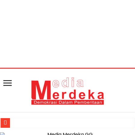
Warning
: getimagesize(https://mediamerdeka.co/wp-
content/uploads/2018/07/65906A42-8383-4798-9F0B-
9DC96747F334.jpeg): Failed to open stream: HTTP
request failed! HTTP/1.1 404 Not Found in
/home/u711060917/domains/mediamerdeka.co/pub
content/plugins/easy-social-share-
buttons3/lib/modules/social-share-
optimization/class-opengraph.php
on line
630
Muhammad Awaluddin: Ekosistem Terintegrasi Kunci Jasa Raharja 