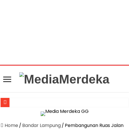
Warning
: getimagesize(https://mediamerdeka.co/wp-
content/uploads/2018/09/IMG_20180907_152332.jpg):
Failed to open stream: HTTP request failed! HTTP/1.1 404
Not Found in
/home/u711060917/domains/mediamerdeka.co/pub
content/plugins/easy-social-share-
buttons3/lib/modules/social-share-
optimization/class-opengraph.php
on line
630
Jasa Raharja Serahkan Santunan kepada Ahli Waris Korban Kebakar
Dirut Jasa Raharja Dampingi Wamenhub Tinjau Penanganan Korban
Home
/
Bandar Lampung
/
Pembangunan Ruas Jalan