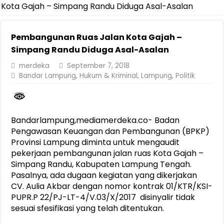
Pastikan Pelayanan Maksimal, Direksi Jasa Raharja Tinjau Korban 
Kota Gajah – Simpang Randu Diduga Asal-Asalan
Dirut Jasa Raharja Dampingi Wamenhub Tinjau Penanganan Korban
Pembangunan Ruas Jalan Kota Gajah –
Jasa Raharja Jamin Seluruh Korban Kebakaran KM Mutiara Sentosa 
Simpang Randu Diduga Asal-Asalan
Gelar Audiensi, Jasa Raharja dan Kementerian PANRB Perkuat K
merdeka
September 7, 2018
Berkontribusi terhadap Keselamatan dan Mobilitas Masyarakat, Jasa
Bandar Lampung
,
Hukum & Kriminal
,
Lampung
,
Politik
Jasa Raharja dan Korlantas Polri Ajak Masyarakat Akhiri Lawan Ar
FLLAJ Kabupaten Tanggamus Perkuat Sinergi Keselamatan Lalu Li
Bandarlampung,mediamerdeka.co- Badan
Festival Literasi Lampung 2026 Dorong Perpustakaan Jadi Ruang Ed
Pengawasan Keuangan dan Pembangunan (BPKP)
Provinsi Lampung diminta untuk mengaudit
pekerjaan pembangunan jalan ruas Kota Gajah –
Simpang Randu, Kabupaten Lampung Tengah.
Pasalnya, ada dugaan kegiatan yang dikerjakan
CV. Aulia Akbar dengan nomor kontrak 01/KTR/KSI-
PUPR.P 22/PJ-LT-4/V.03/X/2017 disinyalir tidak
sesuai sfesifikasi yang telah ditentukan.