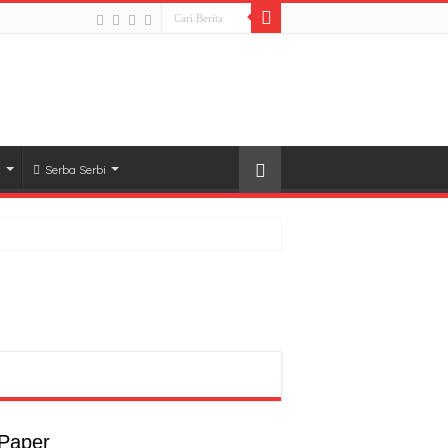
k
Serba Serbi
rong Pembangunan SDM Dimulai dari Desa
t
a
 Paper