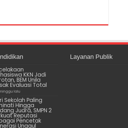
ndidikan
Layanan Publik
celakaan
hasiswa KKN Jadi
rotan, BEM Unila
sak Evaluasi Total
minggu lalu
ri Sekolah Paling
minati Hingga
dang Juara, SMPN 2
rkuat Reputasi
bagai Pencetak
nerasi Unggul