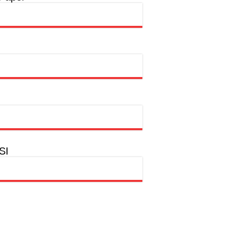
a
hion Muslim
SI