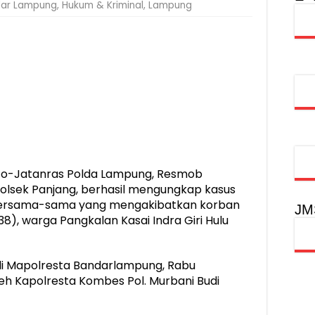
ar Lampung
,
Hukum & Kriminal
,
Lampung
injau Penanganan Korban KM Mutiara Sentosa II di RS PHC Surabay
aran KM Mutiara Sentosa II di Perairan Sumenep
tak SDM Adaptif Berlandaskan Nilai Agama
oadshow Lampung 2026, Dorong Kolaborasi Industri Kreatif dan Fas
o-Jatanras Polda Lampung, Resmob
olsek Panjang, berhasil mengungkap kasus
bersama-sama yang mengakibatkan korban
JM
8), warga Pangkalan Kasai Indra Giri Hulu
 di Mapolresta Bandarlampung, Rabu
leh Kapolresta Kombes Pol. Murbani Budi