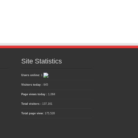
Site Statistics
Users online:
1
Visitors today :
945
Page views today :
1,084
Total visitors :
137,161
Total page view:
175,528