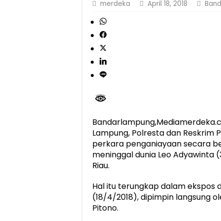
merdeka
April 18, 2018
Band
Dirut Jasa Raharja Dampingi Wamenhub T
Jasa Raharja Jamin Seluruh Korban Kebak
Gubernur Mirza Ajak IAI Darul Fattah Ce
Purnama Wulan Sari Mirza Buka SiSeSa R
Bandarlampung,Mediamerdeka.c
Lampung, Polresta dan Reskrim P
perkara penganiayaan secara 
meninggal dunia Leo Adyawinta (3
Riau.
Hal itu terungkap dalam ekspos
(18/4/2018), dipimpin langsung o
Pitono.