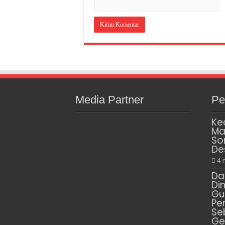
Media Partner
Pe
Ke
Ma
So
De
4 
Da
Di
Gu
Pe
Se
Ge