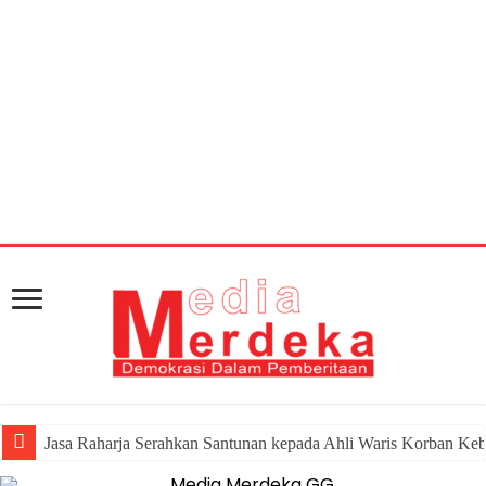
Warning
: getimagesize(https://mediamerdeka.co/wp-
content/uploads/2018/03/WhatsApp-Image-2018-03-
05-at-19.21.00.jpeg): Failed to open stream: HTTP request
failed! HTTP/1.1 404 Not Found in
/home/u711060917/domains/mediamerdeka.co/pub
content/plugins/easy-social-share-
buttons3/lib/modules/social-share-
optimization/class-opengraph.php
on line
630
Jasa Raharja Serahkan Santunan kepada Ahli Waris Korban Ke