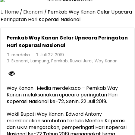
Canangkan Desa TAPIS dan Luncurkan Sekolah Lansia di Kampun
Home
/
Ekonomi
/
Pemkab Way Kanan Gelar Upacara
Pemprov Lampung Berhasil Kendalikan Inflasi, Jadi Provinsi dengan 
Peringatan Hari Koperasi Nasional
Pemprov Lampung Perkuat Pembangunan Rumah Layak Huni untuk
Pemkab Way Kanan Gelar Upacara Peringatan
Dirut Jasa Raharja Dampingi Wamenhub Tinjau Penanganan Korban
Hari Koperasi Nasional
Pastikan Pelayanan Maksimal, Direksi Jasa Raharja Tinjau Korban 
merdeka
Juli 22, 2019
Dirut Jasa Raharja Dampingi Wamenhub Tinjau Penanganan Korban
Ekonomi
,
Lampung
,
Pemkab
,
Ruwai Jurai
,
Way Kanan
Jasa Raharja Jamin Seluruh Korban Kebakaran KM Mutiara Sentosa 
Gubernur Mirza Ajak IAI Darul Fattah Cetak SDM Adaptif Berland
Way Kanan . Media merdeka.co – Pemkab Way
Purnama Wulan Sari Mirza Buka SiSeSa Roadshow Lampung 2026, Do
Kanan melaksanakan upacara peringatan Hari
Koperasi Nasional ke-72, Senin, 22 Juli 2019.
Wakil Bupati Way Kanan, Edward Antony
membacakan sambutan tertulis Menteri Koperasi
dan UKM mengatakan, pemperingati Hari Koperasi
Nasional ke-72 Tahun 2019 mengangkat tema