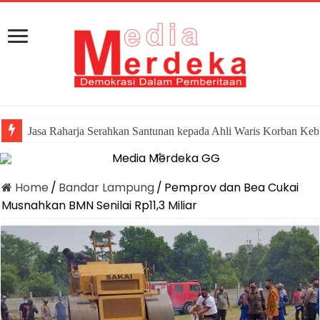
Jasa Raharja Serahkan Santunan kepada Ahli Waris Korban Keb
Canangkan Desa TAPIS dan Luncurkan Sekolah Lansia di Ka
Home
/
Bandar Lampung
/
Pemprov dan Bea Cukai
Musnahkan BMN Senilai Rp11,3 Miliar