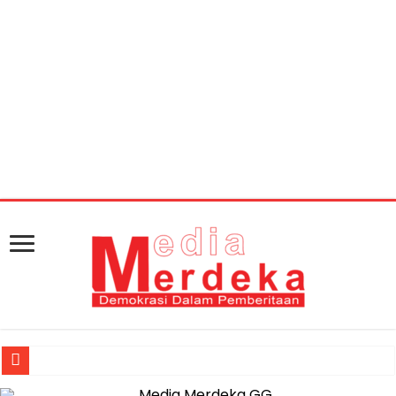
Warning
: getimagesize(https://mediamerdeka.co/wp-
content/uploads/2018/07/D74D3D73-ECA8-4E58-
8C04-F26A86CE31C1.jpeg): Failed to open stream: HTTP
request failed! HTTP/1.1 404 Not Found in
/home/u711060917/domains/mediamerdeka.co/pub
content/plugins/easy-social-share-
buttons3/lib/modules/social-share-
optimization/class-opengraph.php
on line
630
Jasa Raharja Serahkan Santunan kepada Ahli Waris Korban Kebakar