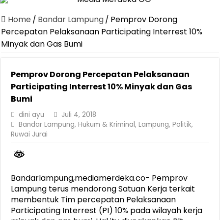
Dirut Jasa Raharja Dampingi Wamenhub Tinjau Penanganan Korban
Home
/
Bandar Lampung
/
Pemprov Dorong
Pastikan Pelayanan Maksimal, Direksi Jasa Raharja Tinjau Korban 
Percepatan Pelaksanaan Participating Interrest 10%
Minyak dan Gas Bumi
Dirut Jasa Raharja Dampingi Wamenhub Tinjau Penanganan Korban
Jasa Raharja Jamin Seluruh Korban Kebakaran KM Mutiara Sentosa 
Pemprov Dorong Percepatan Pelaksanaan
Gelar Audiensi, Jasa Raharja dan Kementerian PANRB Perkuat K
Participating Interrest 10% Minyak dan Gas
Berkontribusi terhadap Keselamatan dan Mobilitas Masyarakat, Jasa
Bumi
Pemprov Lampung Dukung Penuh Lampung Financial Festival, Perk
dini ayu
Juli 4, 2018
Bandar Lampung
,
Hukum & Kriminal
,
Lampung
,
Politik
,
Pengesahan Raperda APBD 2025 Jadi Langkah Penguatan Akuntabi
Ruwai Jurai
Ketua PMI Provinsi Lampung Lantik Pengurus PMI Lampung Selat
Bandarlampung,mediamerdeka.co- Pemprov
Lampung terus mendorong Satuan Kerja terkait
membentuk Tim percepatan Pelaksanaan
Participating Interrest (PI) 10% pada wilayah kerja