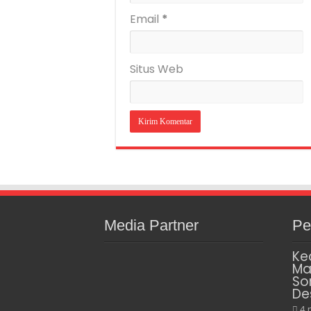
Email
*
Situs Web
Media Partner
Pe
Ke
Ma
So
De
4 