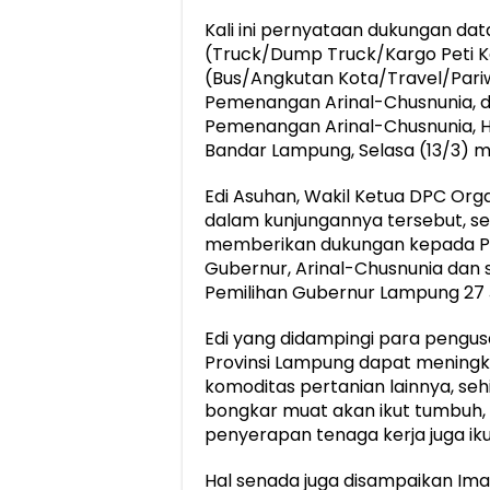
Kali ini pernyataan dukungan da
(Truck/Dump Truck/Kargo Peti
(Bus/Angkutan Kota/Travel/Pariw
Pemenangan Arinal-Chusnunia, d
Pemenangan Arinal-Chusnunia, H
Bandar Lampung, Selasa (13/3) 
Edi Asuhan, Wakil Ketua DPC Or
dalam kunjungannya tersebut, sel
memberikan dukungan kepada Pa
Gubernur, Arinal-Chusnunia d
Pemilihan Gubernur Lampung 27 
Edi yang didampingi para pengu
Provinsi Lampung dapat meningka
komoditas pertanian lainnya, se
bongkar muat akan ikut tumbuh
penyerapan tenaga kerja juga ik
Hal senada juga disampaikan Ima