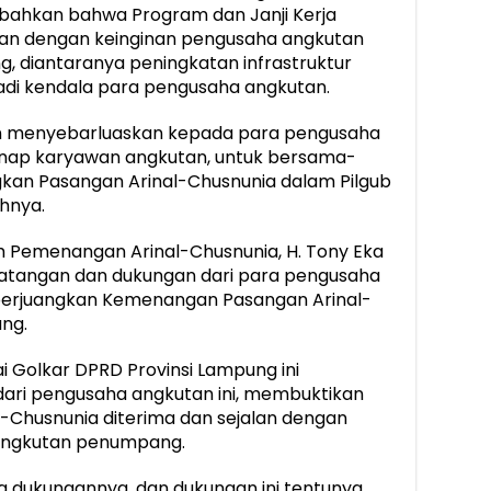
bahkan bahwa Program dan Janji Kerja
alan dengan keinginan pengusaha angkutan
 diantaranya peningkatan infrastruktur
jadi kendala para pengusaha angkutan.
dan menyebarluaskan kepada para pengusaha
enap karyawan angkutan, untuk bersama-
n Pasangan Arinal-Chusnunia dalam Pilgub
hnya.
im Pemenangan Arinal-Chusnunia, H. Tony Eka
tangan dan dukungan dari para pengusaha
perjuangkan Kemenangan Pasangan Arinal-
ng.
ai Golkar DPRD Provinsi Lampung ini
ari pengusaha angkutan ini, membuktikan
Chusnunia diterima dan sejalan dengan
angkutan penumpang.
la dukungannya, dan dukungan ini tentunya