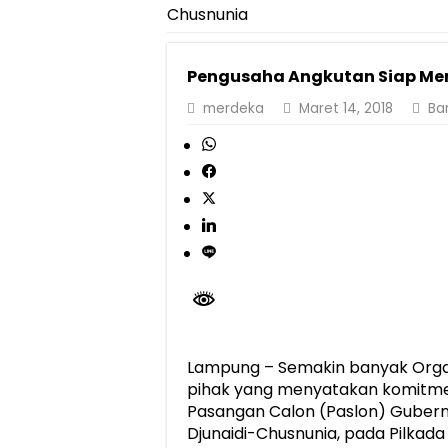
Chusnunia
Pemprov Lampung Perkuat Pembangunan 
Dirut Jasa Raharja Dampingi Wamenhub T
Pengusaha Angkutan Siap Me
Pastikan Pelayanan Maksimal, Direksi Jas
merdeka
Maret 14, 2018
Ba
Dirut Jasa Raharja Dampingi Wamenhub T
Jasa Raharja Jamin Seluruh Korban Kebak
Gubernur Mirza Ajak IAI Darul Fattah Ce
Purnama Wulan Sari Mirza Buka SiSeSa R
Lampung – Semakin banyak Orga
pihak yang menyatakan komit
Pasangan Calon (Paslon) Gubern
Djunaidi-Chusnunia, pada Pilkad