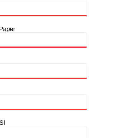
t
a
 Paper
a
hion Muslim
SI