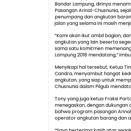
Bandar Lampung, dirinya menam
Pasangan Arinal-Chusnunia, sej
penumpang dan angkutan barang,
jalan yang selama ini masih men
“Kami akan ikut ambil bagian, 
angkutan yang lain beserta seg
sama satu komitmen memenangka
Lampung 2018 mendatang,” imbu
Menyikapi hal tersebut, Ketua T
Candra, menyambut hangat keda
angkutan, yang siap untuk mem
Chusnunia dalam Pilgub mendata
Tony yang juga ketua Fraksi Part
menegaskan, dengan dukungan d
bahwa program pasangan Arinal-
operator angkutan barang dan 
“Saya berterima kasih atas sega