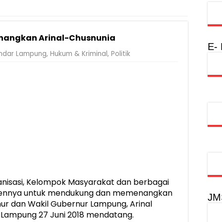
Rumah Layak Huni untuk Dukung SDM Unggul dan Masyarakat Seha
injau Penanganan Korban KM Mutiara Sentosa II di RS PHC Surabay
nangkan Arinal-Chusnunia
a Raharja Tinjau Korban Kebakaran KM Mutiara Sentosa II
E-
ndar Lampung
,
Hukum & Kriminal
,
Politik
injau Penanganan Korban KM Mutiara Sentosa II di RS PHC Surabay
aran KM Mutiara Sentosa II di Perairan Sumenep
tak SDM Adaptif Berlandaskan Nilai Agama
oadshow Lampung 2026, Dorong Kolaborasi Industri Kreatif dan Fas
nisasi, Kelompok Masyarakat dan berbagai
mennya untuk mendukung dan memenangkan
JM
ur dan Wakil Gubernur Lampung, Arinal
a Lampung 27 Juni 2018 mendatang.