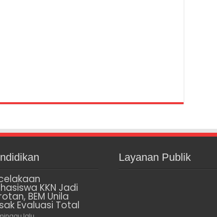
ndidikan
Layanan Publik
celakaan
hasiswa KKN Jadi
rotan, BEM Unila
sak Evaluasi Total
minggu lalu