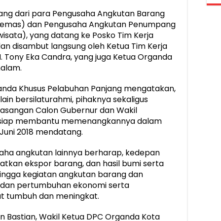
tang dari para Pengusaha Angkutan Barang
 Kemas) dan Pengusaha Angkutan Penumpang
isata), yang datang ke Posko Tim Kerja
an disambut langsung oleh Ketua Tim Kerja
. Tony Eka Candra, yang juga Ketua Organda
malam.
ganda Khusus Pelabuhan Panjang mengatakan,
ain bersilaturahmi, pihaknya sekaligus
sangan Calon Gubernur dan Wakil
an siap membantu memenangkannya dalam
Juni 2018 mendatang.
saha angkutan lainnya berharap, kedepan
tkan ekspor barang, dan hasil bumi serta
hingga kegiatan angkutan barang dan
, dan pertumbuhan ekonomi serta
ut tumbuh dan meningkat.
n Bastian, Wakil Ketua DPC Organda Kota