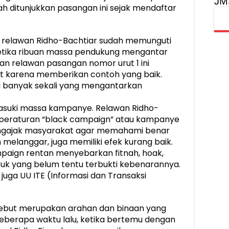
JM
dah ditunjukkan pasangan ini sejak mendaftar
.
u, relawan Ridho-Bachtiar sudah memunguti
ketika ribuan massa pendukung mengantar
an relawan pasangan nomor urut 1 ini
t karena memberikan contoh yang baik.
ti banyak sekali yang mengantarkan
masuki massa kampanye. Relawan Ridho-
n peraturan “black campaign” atau kampanye
engajak masyarakat agar memahami benar
 melanggar, juga memiliki efek kurang baik.
aign rentan menyebarkan fitnah, hoak,
ruk yang belum tentu terbukti kebenarannya.
 juga UU ITE (Informasi dan Transaksi
sebut merupakan arahan dan binaan yang
 Beberapa waktu lalu, ketika bertemu dengan