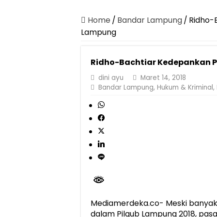
Dirut Jasa Raharja Dampingi Wamenhub T
Pastikan Pelayanan Maksimal, Direksi Jas
Home
/
Bandar Lampung
/
Ridho-B
Lampung
Dirut Jasa Raharja Dampingi Wamenhub T
Jasa Raharja Jamin Seluruh Korban Kebak
Ridho-Bachtiar Kedepankan Po
Gelar Audiensi, Jasa Raharja dan Keme
dini ayu
Maret 14, 2018
Berkontribusi terhadap Keselamatan dan M
Bandar Lampung
,
Hukum & Kriminal
,
Pemprov Lampung Dukung Penuh Lampung F
Pengesahan Raperda APBD 2025 Jadi Lan
Ketua PMI Provinsi Lampung Lantik Peng
Mediamerdeka.co- Meski banyak
dalam Pilgub Lampung 2018, pasa