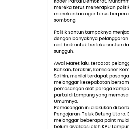
kader Partai Demokrat, Muhamm
mereka terus menerapkan politik
menekankan agar terus berperan
sombong.
Politik santun tampaknya menjad
dengan banyaknya pelanggaran 
niat baik untuk berlaku santun d
sungguh.
Awal Maret lalu, tercatat pelan
Bahkan, terakhir, Komisioner Ko
Solihin, menilai terdapat pasan
melanggar kesepakatan bersama
pemasangan alat peraga kampan
partai di Lampung yang memasa
Umumnya.
Pemasangan ini dilakukan di berb
Pengajaran, Teluk Betung Utara
melanggar beberapa point mulai 
belum divalidasi oleh KPU Lampun