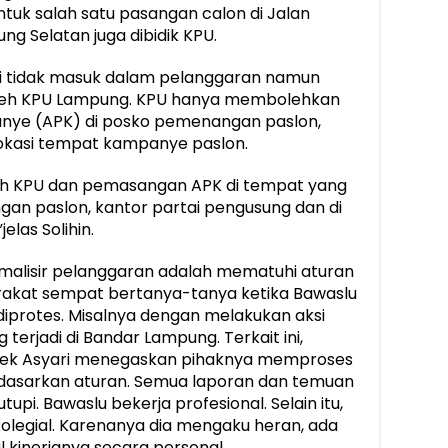
tuk salah satu pasangan calon di Jalan
g Selatan juga dibidik KPU.
eri tidak masuk dalam pelanggaran namun
u oleh KPU Lampung. KPU hanya membolehkan
ye (APK) di posko pemenangan paslon,
lokasi tempat kampanye paslon.
leh KPU dan pemasangan APK di tempat yang
an paslon, kantor partai pengusung dan di
las Solihin.
imalisir pelanggaran adalah mematuhi aturan
rakat sempat bertanya-tanya ketika Bawaslu
iprotes. Misalnya dengan melakukan aksi
terjadi di Bandar Lampung. Terkait ini,
dek Asyari menegaskan pihaknya memproses
dasarkan aturan. Semua laporan dan temuan
utupi. Bawaslu bekerja profesional. Selain itu,
 kolegial. Karenanya dia mengaku heran, ada
kinerjanya secara personal.