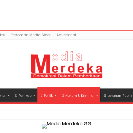
content/uploads/2018/03/B8B380C7-9163-4321-9A37-CFBC
mains/mediamerdeka.co/public_html/wp-content/p
class-opengraph.php
on line
630
ksi
Pedoman Media Siber
Advertorial
onal
Pemkab
Politik
Hukum & Kriminal
Layanan Publik
hli Waris Korban Kebakaran KM Mutiara Sentosa II