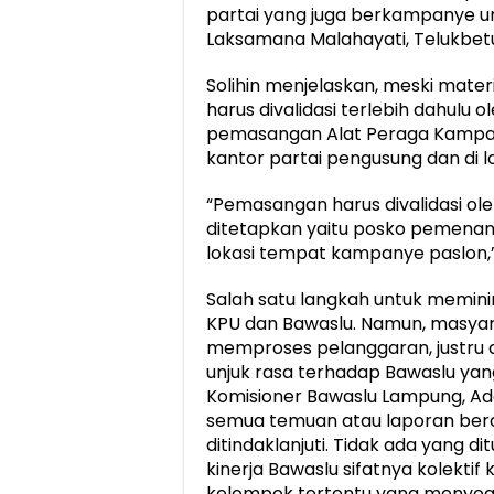
partai yang juga berkampanye un
Laksamana Malahayati, Telukbetun
Solihin menjelaskan, meski mat
harus divalidasi terlebih dahul
pemasangan Alat Peraga Kampan
kantor partai pengusung dan di 
“Pemasangan harus divalidasi o
ditetapkan yaitu posko pemenang
lokasi tempat kampanye paslon,”je
Salah satu langkah untuk memin
KPU dan Bawaslu. Namun, masya
memproses pelanggaran, justru d
unjuk rasa terhadap Bawaslu yang 
Komisioner Bawaslu Lampung, A
semua temuan atau laporan ber
ditindaklanjuti. Tidak ada yang dit
kinerja Bawaslu sifatnya kolektif
kelompok tertentu yang menyoal 