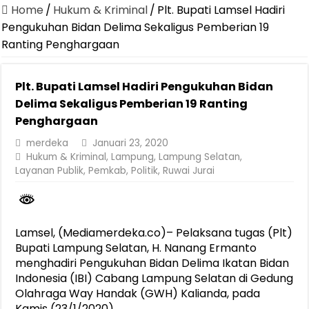
Jasa Raharja Serahkan Santunan kepada Ahli Waris Korban Kebakar
Home
/
Hukum & Kriminal
/
Plt. Bupati Lamsel Hadiri
Canangkan Desa TAPIS dan Luncurkan Sekolah Lansia di Kampun
Pengukuhan Bidan Delima Sekaligus Pemberian 19
Ranting Penghargaan
Pemprov Lampung Berhasil Kendalikan Inflasi, Jadi Provinsi dengan 
Pemprov Lampung Perkuat Pembangunan Rumah Layak Huni untuk
Plt. Bupati Lamsel Hadiri Pengukuhan Bidan
Dirut Jasa Raharja Dampingi Wamenhub Tinjau Penanganan Korban
Delima Sekaligus Pemberian 19 Ranting
Pastikan Pelayanan Maksimal, Direksi Jasa Raharja Tinjau Korban 
Penghargaan
Dirut Jasa Raharja Dampingi Wamenhub Tinjau Penanganan Korban
merdeka
Januari 23, 2020
Hukum & Kriminal
,
Lampung
,
Lampung Selatan
,
Jasa Raharja Jamin Seluruh Korban Kebakaran KM Mutiara Sentosa 
Layanan Publik
,
Pemkab
,
Politik
,
Ruwai Jurai
Gubernur Mirza Ajak IAI Darul Fattah Cetak SDM Adaptif Berland
Lamsel, (Mediamerdeka.co)– Pelaksana tugas (Plt)
Bupati Lampung Selatan, H. Nanang Ermanto
menghadiri Pengukuhan Bidan Delima Ikatan Bidan
Indonesia (IBI) Cabang Lampung Selatan di Gedung
Olahraga Way Handak (GWH) Kalianda, pada
Kamis (23/1/2020).