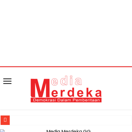
Warning
: getimagesize(https://mediamerdeka.co/wp-
content/uploads/2020/01/Syamsudin.jpg): Failed to
open stream: HTTP request failed! HTTP/1.1 404 Not
Found in
/home/u711060917/domains/mediamerdeka.co/pub
content/plugins/easy-social-share-
buttons3/lib/modules/social-share-
optimization/class-opengraph.php
on line
630
Jasa Raharja Serahkan Santunan kepada Ahli Waris Korban Kebakar