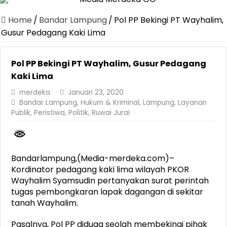
Dirut Jasa Raharja Dampingi Wamenhub Tinjau Penanganan Korban
Home
/
Bandar Lampung
/
Pol PP Bekingi PT Wayhalim,
Pastikan Pelayanan Maksimal, Direksi Jasa Raharja Tinjau Korban 
Gusur Pedagang Kaki Lima
Dirut Jasa Raharja Dampingi Wamenhub Tinjau Penanganan Korban
Pol PP Bekingi PT Wayhalim, Gusur Pedagang
Jasa Raharja Jamin Seluruh Korban Kebakaran KM Mutiara Sentosa 
Kaki Lima
Gelar Audiensi, Jasa Raharja dan Kementerian PANRB Perkuat K
merdeka
Januari 23, 2020
Berkontribusi terhadap Keselamatan dan Mobilitas Masyarakat, Jasa
Bandar Lampung
,
Hukum & Kriminal
,
Lampung
,
Layanan
Publik
,
Peristiwa
,
Politik
,
Ruwai Jurai
Jasa Raharja dan Korlantas Polri Ajak Masyarakat Akhiri Lawan Ar
FLLAJ Kabupaten Tanggamus Perkuat Sinergi Keselamatan Lalu Li
Wagub Jihan Ajak FPPI Jadi Mitra Strategis Pemprov Lampung Per
Bandarlampung,(Media-merdeka.com)–
Kordinator pedagang kaki lima wilayah PKOR
Wayhalim Syamsudin pertanyakan surat perintah
tugas pembongkaran lapak dagangan di sekitar
tanah Wayhalim.
Pasalnya, Pol PP diduga seolah membekingi pihak