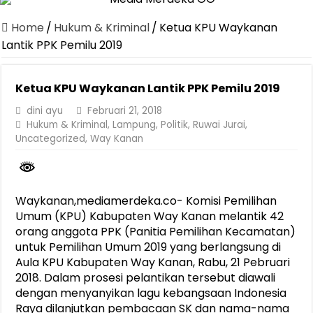
Dirut Jasa Raharja Dampingi Wamenhub Tinjau Penanganan Korban
Home
/
Hukum & Kriminal
/
Ketua KPU Waykanan
Pastikan Pelayanan Maksimal, Direksi Jasa Raharja Tinjau Korban 
Lantik PPK Pemilu 2019
Dirut Jasa Raharja Dampingi Wamenhub Tinjau Penanganan Korban
Ketua KPU Waykanan Lantik PPK Pemilu 2019
Jasa Raharja Jamin Seluruh Korban Kebakaran KM Mutiara Sentosa 
dini ayu
Februari 21, 2018
Gelar Audiensi, Jasa Raharja dan Kementerian PANRB Perkuat K
Hukum & Kriminal
,
Lampung
,
Politik
,
Ruwai Jurai
,
Berkontribusi terhadap Keselamatan dan Mobilitas Masyarakat, Jasa
Uncategorized
,
Way Kanan
Pemprov Lampung Dukung Penuh Lampung Financial Festival, Perk
Pengesahan Raperda APBD 2025 Jadi Langkah Penguatan Akuntabi
Waykanan,mediamerdeka.co- Komisi Pemilihan
Ketua PMI Provinsi Lampung Lantik Pengurus PMI Lampung Selat
Umum (KPU) Kabupaten Way Kanan melantik 42
orang anggota PPK (Panitia Pemilihan Kecamatan)
untuk Pemilihan Umum 2019 yang berlangsung di
Aula KPU Kabupaten Way Kanan, Rabu, 21 Pebruari
2018. Dalam prosesi pelantikan tersebut diawali
dengan menyanyikan lagu kebangsaan Indonesia
Raya dilanjutkan pembacaan SK dan nama-nama