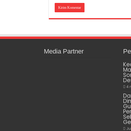
Media Partner
Pe
Ke
Ma
So
De
4 
Da
Di
Gu
Pe
Se
Ge
Ju