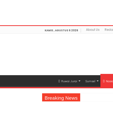
Warning
: getimagesize(https://mediamerdeka.co/wp-co
Not Found in
/home/u711060917/domains/mediamerdek
optimization/class-opengraph.php
on line
630
About Us
Reda
KAMIS , AGUSTUS 6 2026
Ruwai Jurai
Sumsel
Nasi
Breaking News
Jasa Raharja Serahkan Santunan kepada A