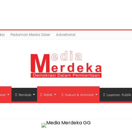
ntent/uploads/2019/05/IMG-20190517-WA0015.jpg): Failed
a.co/public_html/wp-content/plugins/easy-socia
ksi
Pedoman Media Siber
Advertorial
onal
Pemkab
Politik
Hukum & Kriminal
Layanan Publik
hli Waris Korban Kebakaran KM Mutiara Sentosa II