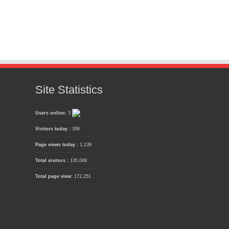
Site Statistics
Users online:
3
Visitors today :
356
Page views today :
1,139
Total visitors :
135,049
Total page view:
172,251