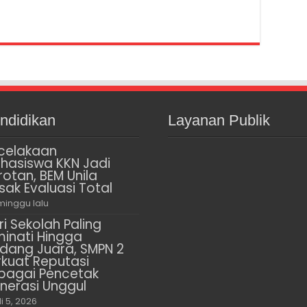
ndidikan
Layanan Publik
celakaan
hasiswa KKN Jadi
rotan, BEM Unila
sak Evaluasi Total
minggu lalu
ri Sekolah Paling
minati Hingga
dang Juara, SMPN 2
rkuat Reputasi
bagai Pencetak
nerasi Unggul
li 5, 2026