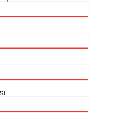
a
hion Muslim
SI