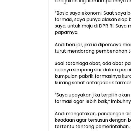
diragukan lagi kemampuannya untu
“Basic saya ekonomi. Saat saya 
farmasi, saya punya alasan siap 
saya, untuk maju di DPR RI. Saya 
paparnya.
Andi berujar, jika ia dipercaya 
turut mendorong pembenahan tat
Soal tataniaga obat, ada obat pat
adanya simpang siur dalam perni
kumpulan pabrik farmasinya kur
kurang sehat antarpabrik farmas
“Saya upayakan jika terpilih a
farmasi agar lebih baik,” imbuhny
Andi mengatakan, pandangan dir
keadaan agar tersusun dengan ba
tertentu tentang pemerintahan, 