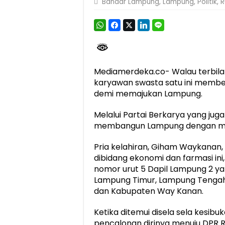
Bandar Lampung
,
Lampung
,
Politik
,
R
Dirut Jasa Raharja Dampingi Wamenhub T
Jasa Raharja Jamin Seluruh Korban Kebak
Gubernur Mirza Ajak IAI Darul Fattah Ce
Purnama Wulan Sari Mirza Buka SiSeSa R
Mediamerdeka.co- Walau terbila
karyawan swasta satu ini memberan
demi memajukan Lampung.
Melalui Partai Berkarya yang juga
membangun Lampung dengan menc
Pria kelahiran, Giham Waykanan,
dibidang ekonomi dan farmasi in
nomor urut 5 Dapil Lampung 2 y
Lampung Timur, Lampung Tengah,
dan Kabupaten Way Kanan.
Ketika ditemui disela sela kesib
pencalonan dirinya menuju DPR R