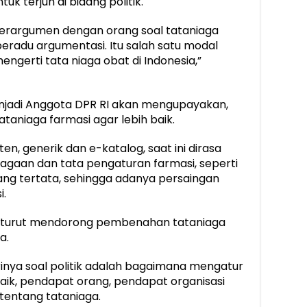
k terjun di bidang politik.
berargumen dengan orang soal tataniaga
beradu argumentasi. Itu salah satu modal
mengerti tata niaga obat di Indonesia,”
menjadi Anggota DPR RI akan mengupayakan,
aniaga farmasi agar lebih baik.
en, generik dan e-katalog, saat ini dirasa
agaan dan tata pengaturan farmasi, seperti
ang tertata, sehingga adanya persaingan
i.
kan turut mendorong pembenahan tataniaga
a.
inya soal politik adalah bagaimana mengatur
ik, pendapat orang, pendapat organisasi
tentang tataniaga.