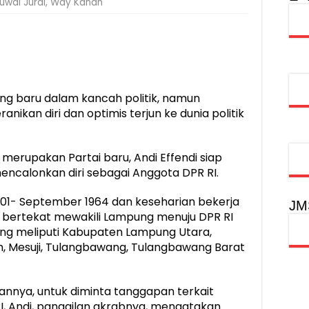
uwai Jurai
,
Way Kanan
injau Penanganan Korban KM Mutiara Sentosa II di RS PHC Surabay
aran KM Mutiara Sentosa II di Perairan Sumenep
tak SDM Adaptif Berlandaskan Nilai Agama
oadshow Lampung 2026, Dorong Kolaborasi Industri Kreatif dan Fas
ng baru dalam kancah politik, namun
ikan diri dan optimis terjun ke dunia politik
 merupakan Partai baru, Andi Effendi siap
alonkan diri sebagai Anggota DPR RI.
 01- September 1964 dan keseharian bekerja
JM
i, bertekat mewakili Lampung menuju DPR RI
ang meliputi Kabupaten Lampung Utara,
 Mesuji, Tulangbawang, Tulangbawang Barat
ukannya, untuk diminta tanggapan terkait
I, Andi, panggilan akrabnya, mengatakan