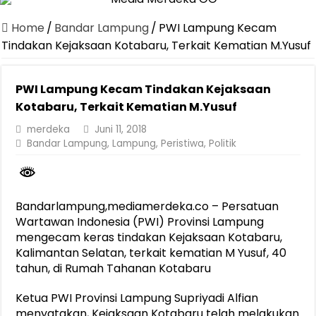
Canangkan Desa TAPIS dan Luncurkan Sekolah Lansia di Kampun
Home
/
Bandar Lampung
/
PWI Lampung Kecam
Pemprov Lampung Berhasil Kendalikan Inflasi, Jadi Provinsi dengan 
Tindakan Kejaksaan Kotabaru, Terkait Kematian M.Yusuf
Pemprov Lampung Perkuat Pembangunan Rumah Layak Huni untuk
PWI Lampung Kecam Tindakan Kejaksaan
Dirut Jasa Raharja Dampingi Wamenhub Tinjau Penanganan Korban
Kotabaru, Terkait Kematian M.Yusuf
Pastikan Pelayanan Maksimal, Direksi Jasa Raharja Tinjau Korban 
merdeka
Juni 11, 2018
Dirut Jasa Raharja Dampingi Wamenhub Tinjau Penanganan Korban
Bandar Lampung
,
Lampung
,
Peristiwa
,
Politik
Jasa Raharja Jamin Seluruh Korban Kebakaran KM Mutiara Sentosa 
Gubernur Mirza Ajak IAI Darul Fattah Cetak SDM Adaptif Berland
Bandarlampung,mediamerdeka.co – Persatuan
Purnama Wulan Sari Mirza Buka SiSeSa Roadshow Lampung 2026, Do
Wartawan Indonesia (PWI) Provinsi Lampung
mengecam keras tindakan Kejaksaan Kotabaru,
Kalimantan Selatan, terkait kematian M Yusuf, 40
tahun, di Rumah Tahanan Kotabaru
Ketua PWI Provinsi Lampung Supriyadi Alfian
menyatakan, Kejaksaan Kotabaru telah melakukan