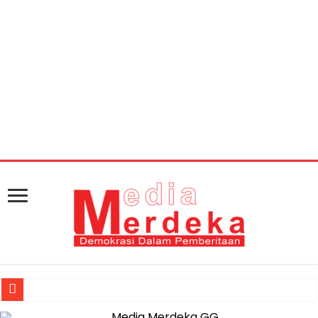
Warning
: getimagesize(https://mediamerdeka.co/wp-
content/uploads/2018/06/IMG_20180612_39890-
36d300te5wtoev1i49iaru.jpg): Failed to open stream:
HTTP request failed! HTTP/1.1 404 Not Found in
/home/u711060917/domains/mediamerdeka.co/pub
content/plugins/easy-social-share-
buttons3/lib/modules/social-share-
optimization/class-opengraph.php
on line
630
Jasa Raharja Serahkan Santunan kepada Ahli Waris Korban Kebakar