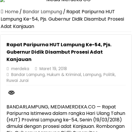
Jasa Raharja Serahkan Santunan kepada Ahli Waris Korban Kebakar
Home
/
Bandar Lampung
/
Rapat Paripurna HUT
Canangkan Desa TAPIS dan Luncurkan Sekolah Lansia di Kampun
Lampung Ke-54, Pjs. Gubernur Didik Disambut Prosesi
Adat Kanjauan
Pemprov Lampung Berhasil Kendalikan Inflasi, Jadi Provinsi dengan 
Pemprov Lampung Perkuat Pembangunan Rumah Layak Huni untuk
Rapat Paripurna HUT Lampung Ke-54, Pjs.
Dirut Jasa Raharja Dampingi Wamenhub Tinjau Penanganan Korban
Gubernur Didik Disambut Prosesi Adat
Pastikan Pelayanan Maksimal, Direksi Jasa Raharja Tinjau Korban 
Kanjauan
Dirut Jasa Raharja Dampingi Wamenhub Tinjau Penanganan Korban
merdeka
Maret 19, 2018
Bandar Lampung
,
Hukum & Kriminal
,
Lampung
,
Politik
,
Jasa Raharja Jamin Seluruh Korban Kebakaran KM Mutiara Sentosa 
Ruwai Jurai
Gubernur Mirza Ajak IAI Darul Fattah Cetak SDM Adaptif Berland
BANDARLAMPUNG, MEDIAMERDEKA.CO — Rapat
Paripurna Istimewa dalam rangka Hari Ulang Tahun
(HUT) Provinsi Lampung ke-54, Senin (19/03/2018)
dimulai dengan prosesi adat Kanjauan. Rombongan