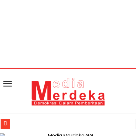
Warning
: getimagesize(https://mediamerdeka.co/wp-
content/uploads/2018/03/WhatsApp-Image-2018-03-
19-at-12.26.27.jpeg): Failed to open stream: HTTP request
failed! HTTP/1.1 404 Not Found in
/home/u711060917/domains/mediamerdeka.co/pub
content/plugins/easy-social-share-
buttons3/lib/modules/social-share-
optimization/class-opengraph.php
on line
630
Muhammad Awaluddin: Ekosistem Terintegrasi Kunci Jasa Raharja 