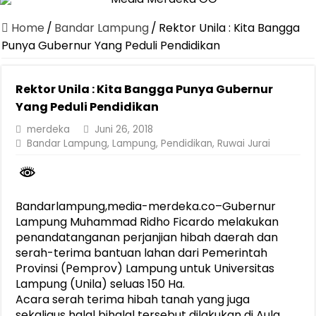
Dirut Jasa Raharja Dampingi Wamenhub Tinjau Penanganan Korban
Home
/
Bandar Lampung
/
Rektor Unila : Kita Bangga
Pastikan Pelayanan Maksimal, Direksi Jasa Raharja Tinjau Korban 
Punya Gubernur Yang Peduli Pendidikan
Dirut Jasa Raharja Dampingi Wamenhub Tinjau Penanganan Korban
Rektor Unila : Kita Bangga Punya Gubernur
Jasa Raharja Jamin Seluruh Korban Kebakaran KM Mutiara Sentosa 
Yang Peduli Pendidikan
Gelar Audiensi, Jasa Raharja dan Kementerian PANRB Perkuat K
merdeka
Juni 26, 2018
Berkontribusi terhadap Keselamatan dan Mobilitas Masyarakat, Jasa
Bandar Lampung
,
Lampung
,
Pendidikan
,
Ruwai Jurai
Pemprov Lampung Dukung Penuh Lampung Financial Festival, Perk
Pengesahan Raperda APBD 2025 Jadi Langkah Penguatan Akuntabi
Bandarlampung,media-merdeka.co–Gubernur
Ketua PMI Provinsi Lampung Lantik Pengurus PMI Lampung Selat
Lampung Muhammad Ridho Ficardo melakukan
penandatanganan perjanjian hibah daerah dan
serah-terima bantuan lahan dari Pemerintah
Provinsi (Pemprov) Lampung untuk Universitas
Lampung (Unila) seluas 150 Ha.
Acara serah terima hibah tanah yang juga
sekaligus halal bihalal tersebut dilakukan di Aula