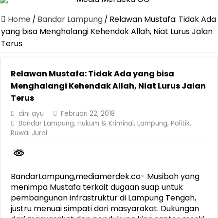
Canangkan Desa TAPIS dan Luncurkan Sekolah Lansia di Kampun
Home
/
Bandar Lampung
/
Relawan Mustafa: Tidak Ada
Pemprov Lampung Berhasil Kendalikan Inflasi, Jadi Provinsi dengan 
yang bisa Menghalangi Kehendak Allah, Niat Lurus Jalan
Terus
Pemprov Lampung Perkuat Pembangunan Rumah Layak Huni untuk
Dirut Jasa Raharja Dampingi Wamenhub Tinjau Penanganan Korban
Relawan Mustafa: Tidak Ada yang bisa
Pastikan Pelayanan Maksimal, Direksi Jasa Raharja Tinjau Korban 
Menghalangi Kehendak Allah, Niat Lurus Jalan
Dirut Jasa Raharja Dampingi Wamenhub Tinjau Penanganan Korban
Terus
Jasa Raharja Jamin Seluruh Korban Kebakaran KM Mutiara Sentosa 
dini ayu
Februari 22, 2018
Bandar Lampung
,
Hukum & Kriminal
,
Lampung
,
Politik
,
Gubernur Mirza Ajak IAI Darul Fattah Cetak SDM Adaptif Berland
Ruwai Jurai
Purnama Wulan Sari Mirza Buka SiSeSa Roadshow Lampung 2026, Do
BandarLampung,mediamerdek.co- Musibah yang
menimpa Mustafa terkait dugaan suap untuk
pembangunan infrastruktur di Lampung Tengah,
justru menuai simpati dari masyarakat. Dukungan