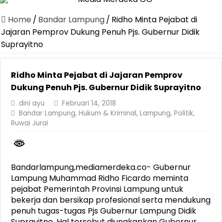
Dirut Jasa Raharja Dampingi Wamenhub Tinjau Penanganan Korban
Home
/
Bandar Lampung
/
Ridho Minta Pejabat di
Pastikan Pelayanan Maksimal, Direksi Jasa Raharja Tinjau Korban 
Jajaran Pemprov Dukung Penuh Pjs. Gubernur Didik
Suprayitno
Dirut Jasa Raharja Dampingi Wamenhub Tinjau Penanganan Korban
Jasa Raharja Jamin Seluruh Korban Kebakaran KM Mutiara Sentosa 
Ridho Minta Pejabat di Jajaran Pemprov
Gelar Audiensi, Jasa Raharja dan Kementerian PANRB Perkuat K
Dukung Penuh Pjs. Gubernur Didik Suprayitno
Berkontribusi terhadap Keselamatan dan Mobilitas Masyarakat, Jasa
dini ayu
Februari 14, 2018
Bandar Lampung
,
Hukum & Kriminal
,
Lampung
,
Politik
,
Pemprov Lampung Dukung Penuh Lampung Financial Festival, Perk
Ruwai Jurai
Pengesahan Raperda APBD 2025 Jadi Langkah Penguatan Akuntabi
Ketua PMI Provinsi Lampung Lantik Pengurus PMI Lampung Selat
Bandarlampung,mediamerdeka.co- Gubernur
Lampung Muhammad Ridho Ficardo meminta
pejabat Pemerintah Provinsi Lampung untuk
bekerja dan bersikap profesional serta mendukung
penuh tugas-tugas Pjs Gubernur Lampung Didik
Suprayitno. Hal tersebut diungkapkan Gubernur