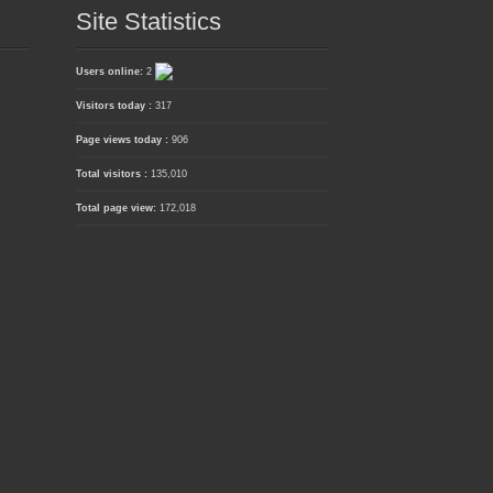
Site Statistics
Users online:
2
Visitors today :
317
Page views today :
906
Total visitors :
135,010
Total page view:
172,018