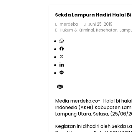
Dirut Jasa Raharja Dampingi Wamenhub T
Sekda Lampura Hadiri Halal Bi
Jasa Raharja Jamin Seluruh Korban Kebak
merdeka
Juni 25, 2019
Gelar Audiensi, Jasa Raharja dan Keme
Hukum & Kriminal
,
Kesehatan
,
Lamp
Berkontribusi terhadap Keselamatan dan M
Jasa Raharja dan Korlantas Polri Ajak Ma
FLLAJ Kabupaten Tanggamus Perkuat Sine
Festival Literasi Lampung 2026 Dorong Pe
Media merdeka.co- Halal bi halal 
Indonesia (AKHI) Kabupaten Lamp
Lampung Utara. Selasa, (25/06/20
Kegiatan ini dihadiri oleh Sekda 