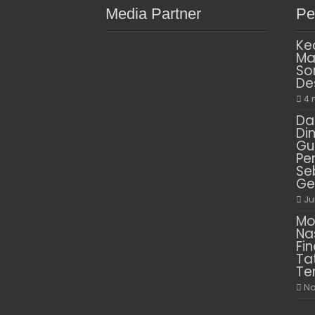
Media Partner
Pe
Ke
Ma
So
De
4 
Da
Di
Gu
Pe
Se
Ge
Ju
Mo
Na
Fin
Ta
Te
No