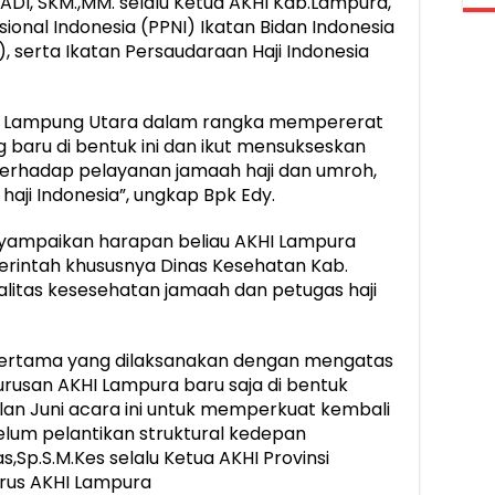
ADI, SKM.,MM. selalu Ketua AKHI Kab.Lampura,
onal Indonesia (PPNI) Ikatan Bidan Indonesia
I), serta Ikatan Persaudaraan Haji Indonesia
 AKHI Lampung Utara dalam rangka mempererat
 baru di bentuk ini dan ikut mensukseskan
rhadap pelayanan jamaah haji dan umroh,
aji Indonesia”, ungkap Bpk Edy.
ampaikan harapan beliau AKHI Lampura
erintah khususnya Dinas Kesehatan Kab.
litas kesesehatan jamaah dan petugas haji
pertama yang dilaksanakan dengan mengatas
usan AKHI Lampura baru saja di bentuk
bulan Juni acara ini untuk memperkuat kembali
elum pelantikan struktural kedepan
,Sp.S.M.Kes selalu Ketua AKHI Provinsi
urus AKHI Lampura