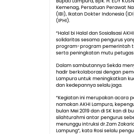
Bupati Lampura, Bpk. H. EDY KUSN
Kemenag, Persatuan Perawat Nasi
(IBI), Ikatan Dokter Indonesia (ID
(IPHI).
“Halal bi Halal dan Sosialisasi
solidaritas sesama pengurus yang
program-program pemerintah te
serta peningkatan mutu petugas h
Dalam sambutannya Sekda meny
hadir berkolaborasi dengan pem
Lampura untuk meningkatkan kua
dan kedepannya selalu jaga.
“Kegiatan ini merupakan acara 
namakan AKHI Lampura, kepengur
bulan Mei 2019 dan di SK kan di 
silahturahmi antar pengurus seb
menunggu intruksi dr.Zam Zakarias
Lampung”, kata Rosi selalu peng