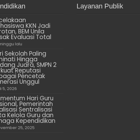
ndidikan
Layanan Publik
celakaan
hasiswa KKN Jadi
rotan, BEM Unila
sak Evaluasi Total
minggu lalu
ri Sekolah Paling
minati Hingga
dang Juara, SMPN 2
rkuat Reputasi
bagai Pencetak
nerasi Unggul
li 5, 2026
mentum Hari Guru
sional, Pemerintah
alisasi Sentralisasi
ta Kelola Guru dan
naga Kependidikan
vember 25, 2025