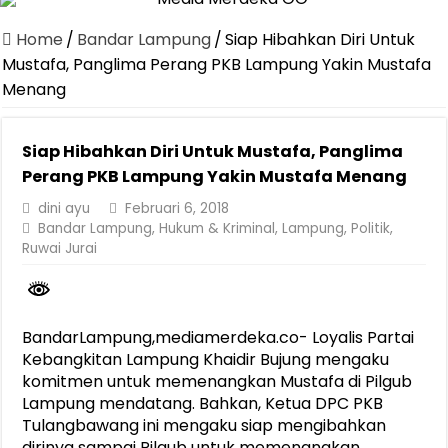
Canangkan Desa TAPIS dan Luncurkan Sekolah Lansia di Kampun
Home
/
Bandar Lampung
/
Siap Hibahkan Diri Untuk
Pemprov Lampung Berhasil Kendalikan Inflasi, Jadi Provinsi dengan 
Mustafa, Panglima Perang PKB Lampung Yakin Mustafa
Menang
Pemprov Lampung Perkuat Pembangunan Rumah Layak Huni untuk
Dirut Jasa Raharja Dampingi Wamenhub Tinjau Penanganan Korban
Siap Hibahkan Diri Untuk Mustafa, Panglima
Pastikan Pelayanan Maksimal, Direksi Jasa Raharja Tinjau Korban 
Perang PKB Lampung Yakin Mustafa Menang
Dirut Jasa Raharja Dampingi Wamenhub Tinjau Penanganan Korban
dini ayu
Februari 6, 2018
Bandar Lampung
,
Hukum & Kriminal
,
Lampung
,
Politik
,
Jasa Raharja Jamin Seluruh Korban Kebakaran KM Mutiara Sentosa 
Ruwai Jurai
Gubernur Mirza Ajak IAI Darul Fattah Cetak SDM Adaptif Berland
Purnama Wulan Sari Mirza Buka SiSeSa Roadshow Lampung 2026, Do
BandarLampung,mediamerdeka.co- Loyalis Partai
Kebangkitan Lampung Khaidir Bujung mengaku
komitmen untuk memenangkan Mustafa di Pilgub
Lampung mendatang. Bahkan, Ketua DPC PKB
Tulangbawang ini mengaku siap mengibahkan
dirinya sampai Pilgub untuk memenangkan