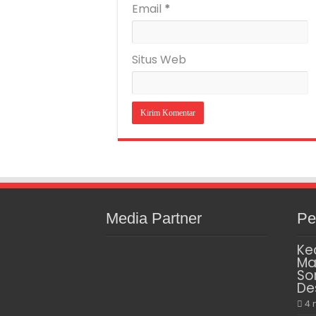
Email
*
Situs Web
Media Partner
Pe
Ke
Ma
So
De
4 