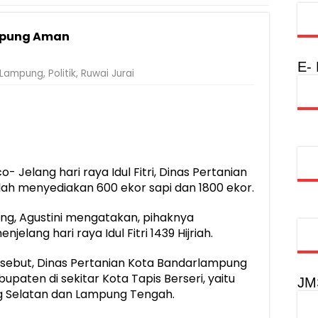
injau Penanganan Korban KM Mutiara Sentosa II di RS PHC Surabay
mpung Aman
aran KM Mutiara Sentosa II di Perairan Sumenep
nterian PANRB Perkuat Koordinasi Tingkatkan Kepatuhan PKB dan 
E-
Lampung
,
Politik
,
Ruwai Jurai
obilitas Masyarakat, Jasa Raharja Raih Penghargaan di Ajang Transpo
inancial Festival, Perkuat Literasi Keuangan Generasi Muda
gkah Penguatan Akuntabilitas dan Pembangunan Lampung
urus PMI Lampung Selatan Masa Bakti 2026-2031, Tekankan Pengab
elang hari raya Idul Fitri, Dinas Pertanian
ah menyediakan 600 ekor sapi dan 1800 ekor.
ng, Agustini mengatakan, pihaknya
lang hari raya Idul Fitri 1439 Hijriah.
ebut, Dinas Pertanian Kota Bandarlampung
aten di sekitar Kota Tapis Berseri, yaitu
JM
 Selatan dan Lampung Tengah.