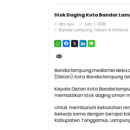
Dirut Jasa Raharja Dampingi Wamenhub T
Stok Daging Kota Bandar La
Jasa Raharja Jamin Seluruh Korban Kebak
dini ayu
Juni 7, 2018
Gelar Audiensi, Jasa Raharja dan Keme
Bandar Lampung
,
Hukum & Kriminal
,
Berkontribusi terhadap Keselamatan dan M
Pemprov Lampung Dukung Penuh Lampung F
Pengesahan Raperda APBD 2025 Jadi Lan
Ketua PMI Provinsi Lampung Lantik Peng
Bandarlampung,mediamerdeka.co- J
(Distan) Kota Bandarlampung tel
Kepala Distan Kota Bandarlampu
memastikan stok daging aman menje
Untuk membunuhi kebutuhan ters
bekerja sama dengan berapa kabup
Kabupaten Tanggamus, Lampung