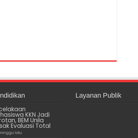
ndidikan
Layanan Publik
celakaan
hasiswa KKN Jadi
rotan, BEM Unila
sak Evaluasi Total
minggu lalu