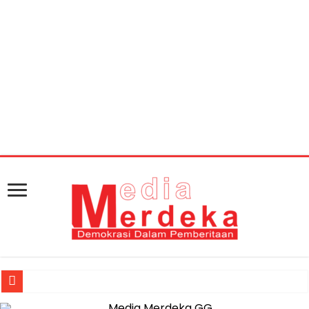
Warning
: getimagesize(https://mediamerdeka.co/wp-
content/uploads/2018/06/31184-menteri-dalam-
negeri-mendagri-tjahjo-kumolo.jpg): Failed to open
stream: HTTP request failed! HTTP/1.1 404 Not Found in
/home/u711060917/domains/mediamerdeka.co/pub
content/plugins/easy-social-share-
buttons3/lib/modules/social-share-
optimization/class-opengraph.php
on line
630
Jasa Raharja Serahkan Santunan kepada Ahli Waris Korban Kebakar