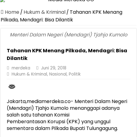
Canangkan Desa TAPIS dan Luncurkan Sekolah Lansia di Kampun
Home
/
Hukum & Kriminal
/
Tahanan KPK Menang
Pemprov Lampung Berhasil Kendalikan Inflasi, Jadi Provinsi dengan 
Pilkada, Mendagri: Bisa Dilantik
Pemprov Lampung Perkuat Pembangunan Rumah Layak Huni untuk
Menteri Dalam Negeri (Mendagri) Tjahjo Kumolo
Dirut Jasa Raharja Dampingi Wamenhub Tinjau Penanganan Korban
Tahanan KPK Menang Pilkada, Mendagri: Bisa
Pastikan Pelayanan Maksimal, Direksi Jasa Raharja Tinjau Korban 
Dilantik
Dirut Jasa Raharja Dampingi Wamenhub Tinjau Penanganan Korban
merdeka
Juni 29, 2018
Jasa Raharja Jamin Seluruh Korban Kebakaran KM Mutiara Sentosa 
Hukum & Kriminal
,
Nasional
,
Politik
Gubernur Mirza Ajak IAI Darul Fattah Cetak SDM Adaptif Berland
Purnama Wulan Sari Mirza Buka SiSeSa Roadshow Lampung 2026, Do
Jakarta,mediamerdeka.co- Menteri Dalam Negeri
(Mendagri) Tjahjo Kumolo menanggapi adanya
salah satu tahanan Komisi
Pemberantasan Korupsi (KPK) yang unggul
sementara dalam Pilkada Bupati Tulungagung.