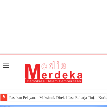
Warning
: getimagesize(https://mediamerdeka.co/wp-
content/uploads/2018/07/3B6C8469-AF94-4C92-
B974-984F066CE81C.jpeg): Failed to open stream: HTTP
request failed! HTTP/1.1 404 Not Found in
/home/u711060917/domains/mediamerdeka.co/pub
content/plugins/easy-social-share-
buttons3/lib/modules/social-share-
optimization/class-opengraph.php
on line
630
Pastikan Pelayanan Maksimal, Direksi Jasa Raharja Tinjau Kor