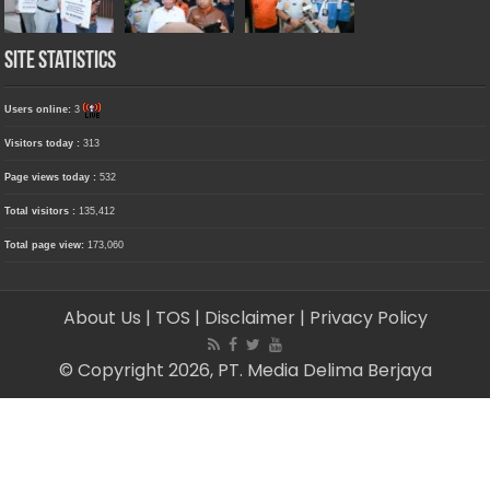
Site Statistics
Users online:
3
Visitors today :
313
Page views today :
532
Total visitors :
135,412
Total page view:
173,060
About Us
| TOS
| Disclaimer
| Privacy Policy
© Copyright 2026, PT. Media Delima Berjaya