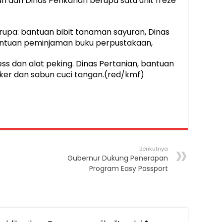
n dari Dinas Perikanan berupa satu unit freze
upa: bantuan bibit tanaman sayuran, Dinas
antuan peminjaman buku perpustakaan,
ss dan alat peking. Dinas Pertanian, bantuan
er dan sabun cuci tangan.(red/kmf)
Berikutnya
Gubernur Dukung Penerapan
Program Easy Passport