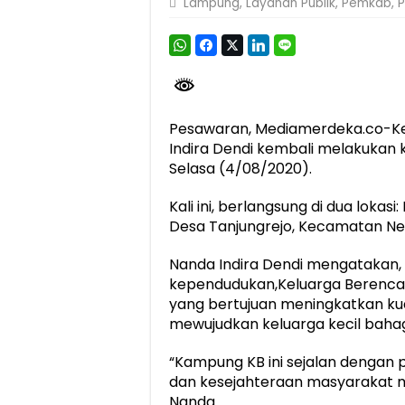
Lampung
,
Layanan Publik
,
Pemkab
,
Dirut Jasa Raharja Dampingi Wamenhub T
Jasa Raharja Jamin Seluruh Korban Kebak
Gubernur Mirza Ajak IAI Darul Fattah Ce
Purnama Wulan Sari Mirza Buka SiSeSa R
Pesawaran, Mediamerdeka.co-K
Indira Dendi kembali melakukan
Selasa (4/08/2020).
Kali ini, berlangsung di dua loka
Desa Tanjungrejo, Kecamatan Ne
Nanda Indira Dendi mengatakan
kependudukan,Keluarga Berenc
yang bertujuan meningkatkan ku
mewujudkan keluarga kecil bahag
“Kampung KB ini sejalan dengan 
dan kesejahteraan masyarakat m
Nanda.