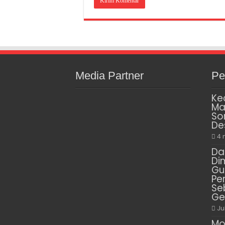
Media Partner
Pe
Ke
Ma
So
De
4 
Da
Di
Gu
Pe
Se
Ge
Ju
Mo