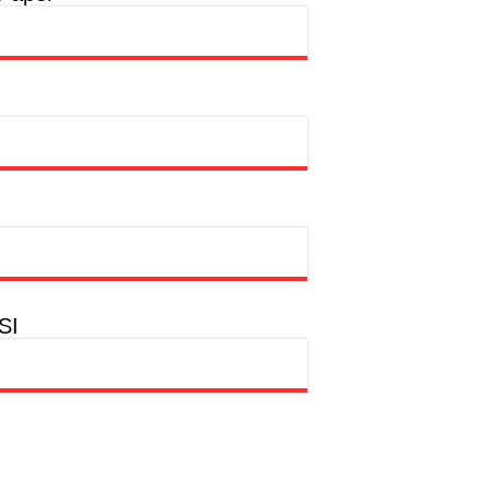
a
hion Muslim
SI