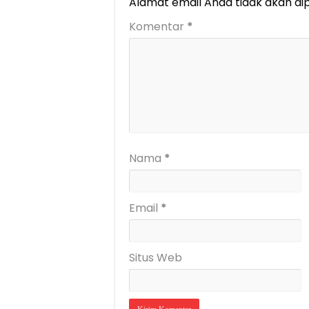
Alamat email Anda tidak akan dip
Komentar
*
Nama
*
Email
*
Situs Web