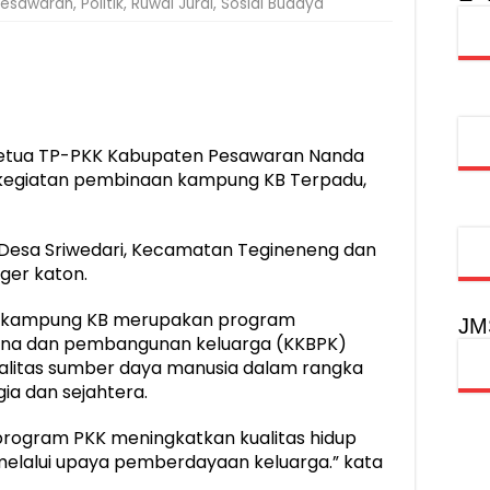
Pesawaran
,
Politik
,
Ruwai Jurai
,
Sosial Budaya
injau Penanganan Korban KM Mutiara Sentosa II di RS PHC Surabay
aran KM Mutiara Sentosa II di Perairan Sumenep
tak SDM Adaptif Berlandaskan Nilai Agama
oadshow Lampung 2026, Dorong Kolaborasi Industri Kreatif dan Fas
etua TP-PKK Kabupaten Pesawaran Nanda
 kegiatan pembinaan kampung KB Terpadu,
si: Desa Sriwedari, Kecamatan Tegineneng dan
ger katon.
, kampung KB merupakan program
JM
ana dan pembangunan keluarga (KKBPK)
alitas sumber daya manusia dalam rangka
ia dan sejahtera.
program PKK meningkatkan kualitas hidup
elalui upaya pemberdayaan keluarga.” kata