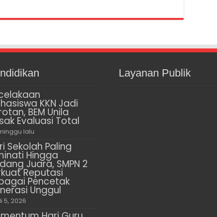
ndidikan
Layanan Publik
celakaan
hasiswa KKN Jadi
rotan, BEM Unila
sak Evaluasi Total
minggu lalu
ri Sekolah Paling
minati Hingga
dang Juara, SMPN 2
rkuat Reputasi
bagai Pencetak
nerasi Unggul
li 5, 2026
mentum Hari Guru