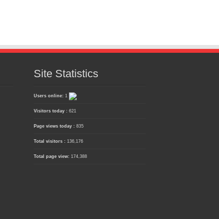
Site Statistics
Users online:
1
Visitors today :
621
Page views today :
835
Total visitors :
136,176
Total page view:
174,388