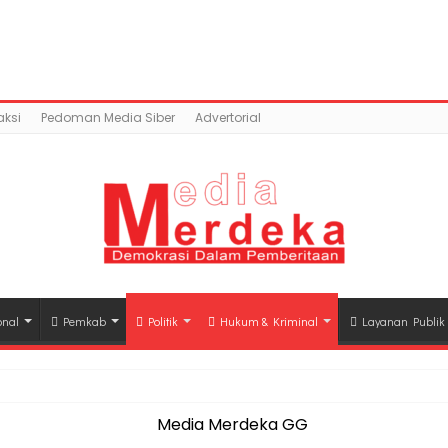
ntent/uploads/2018/02/IMG-20180220-WA0004.jpg): Faile
a.co/public_html/wp-content/plugins/easy-socia
ksi
Pedoman Media Siber
Advertorial
onal
Pemkab
Politik
Hukum & Kriminal
Layanan Publik
hli Waris Korban Kebakaran KM Mutiara Sentosa II