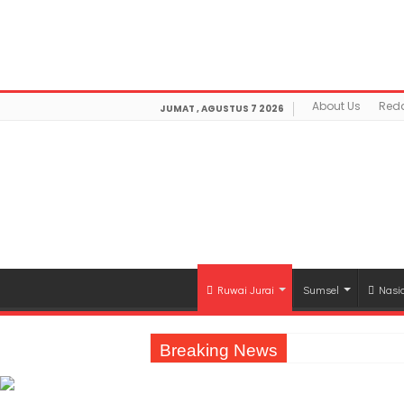
Warning
: getimagesize(https://mediamerdeka.co/wp-co
Not Found in
/home/u711060917/domains/mediamerdek
optimization/class-opengraph.php
on line
630
About Us
Reda
JUMAT , AGUSTUS 7 2026
Ruwai Jurai
Sumsel
Nasi
Breaking News
Jasa Raharja Serahkan Santunan kepada A