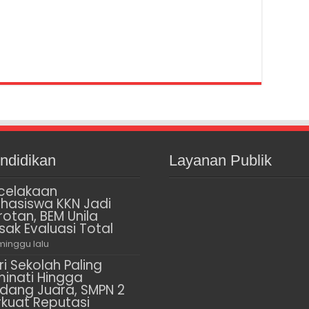
ndidikan
Layanan Publik
celakaan
hasiswa KKN Jadi
rotan, BEM Unila
sak Evaluasi Total
minggu lalu
ri Sekolah Paling
minati Hingga
dang Juara, SMPN 2
rkuat Reputasi