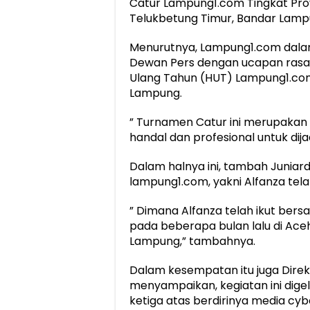
Catur Lampung1.com Tingkat Prov
Telukbetung Timur, Bandar Lampu
Menurutnya, Lampung1.com dalam s
Dewan Pers dengan ucapan rasa s
Ulang Tahun (HUT) Lampung1.co
Lampung.
” Turnamen Catur ini merupakan
handal dan profesional untuk dijad
Dalam halnya ini, tambah Juniard
lampung1.com, yakni Alfanza telah 
” Dimana Alfanza telah ikut bers
pada beberapa bulan lalu di Ac
Lampung,” tambahnya.
Dalam kesempatan itu juga Dire
menyampaikan, kegiatan ini dige
ketiga atas berdirinya media cy