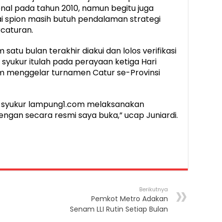
nal pada tahun 2010, namun begitu juga
gai spion masih butuh pendalaman strategi
caturan.
tu bulan terakhir diakui dan lolos verifikasi
yukur itulah pada perayaan ketiga Hari
m menggelar turnamen Catur se-Provinsi
sa syukur lampung1.com melaksanakan
gan secara resmi saya buka,” ucap Juniardi.
Berikutnya
Pemkot Metro Adakan
Senam LLI Rutin Setiap Bulan