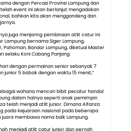
jasama dengan Percasi Provinsi Lampung dan
telah event ini akan berlanjut mengadakan
ional, bahkan kita akan menggandeng dan
jarnya.
nya juga menjaring pembinaan atlit catur ini
ur Lampung bernama Siger Lampung,
, Pahoman, Bandar Lampung, diketuai Master
ri selaku Koni Cabang Panjang.
u hari dengan permainan senior sebanyak 7
n junior 5 babak dengan waktu 15 menit,”
ebagai wahana mencari bibit pecatur handal
ampung dalam halnya seperti anak pemimpin
 telah menjadi atlit junior. Dimana Alfanza
ing pada kejuaraan nasional pada beberapa
iah juara membawa nama baik Lampung.
h menjadi atlit catur junior dan pernah