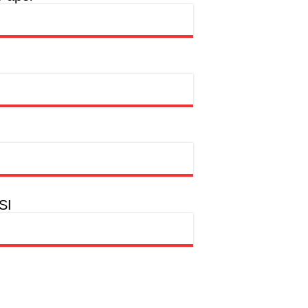
a
hion Muslim
SI