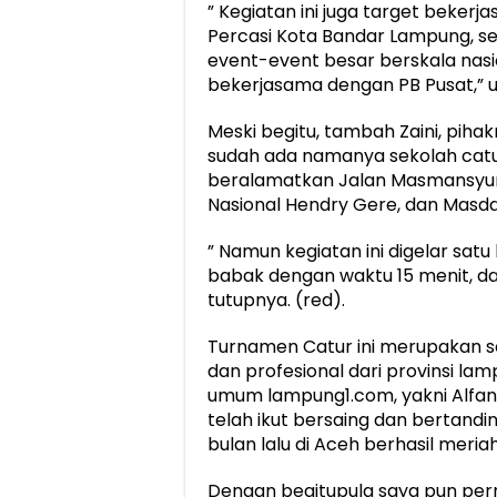
” Kegiatan ini juga target beker
Percasi Kota Bandar Lampung, se
event-event besar berskala nas
bekerjasama dengan PB Pusat,” u
Meski begitu, tambah Zaini, pihak
sudah ada namanya sekolah cat
beralamatkan Jalan Masmansyur
Nasional Hendry Gere, dan Masda
” Namun kegiatan ini digelar sat
babak dengan waktu 15 menit, da
tutupnya. (red).
Turnamen Catur ini merupakan s
dan profesional dari provinsi l
umum lampung1.com, yakni Alfanza
telah ikut bersaing dan bertand
bulan lalu di Aceh berhasil mer
Dengan begitupula saya pun perna