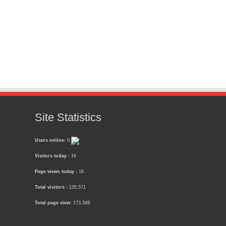
Site Statistics
Users online:
0
Visitors today :
16
Page views today :
16
Total visitors :
135,571
Total page view:
173,568