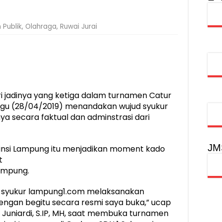
injau Penanganan Korban KM Mutiara Sentosa II di RS PHC Surabay
 Publik
,
Olahraga
,
Ruwai Jurai
aran KM Mutiara Sentosa II di Perairan Sumenep
tak SDM Adaptif Berlandaskan Nilai Agama
oadshow Lampung 2026, Dorong Kolaborasi Industri Kreatif dan Fas
jadinya yang ketiga dalam turnamen Catur
gu (28/04/2019) menandakan wujud syukur
ya secara faktual dan adminstrasi dari
JM
ovinsi Lampung itu menjadikan moment kado
t
Lampung.
sa syukur lampung1.com melaksanakan
ngan begitu secara resmi saya buka,” ucap
Juniardi, S.IP, MH, saat membuka turnamen