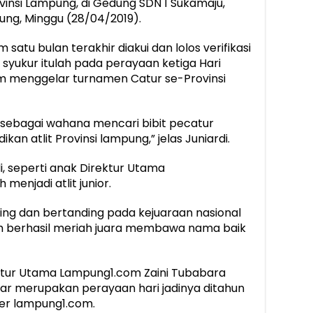
insi Lampung, di Gedung SDN 1 Sukamaju,
ng, Minggu (28/04/2019).
atu bulan terakhir diakui dan lolos verifikasi
yukur itulah pada perayaan ketiga Hari
m menggelar turnamen Catur se-Provinsi
 sebagai wahana mencari bibit pecatur
ikan atlit Provinsi lampung,” jelas Juniardi.
i, seperti anak Direktur Utama
menjadi atlit junior.
aing dan bertanding pada kejuaraan nasional
eh berhasil meriah juara membawa nama baik
ktur Utama Lampung1.com Zaini Tubabara
lar merupakan perayaan hari jadinya ditahun
ber lampung1.com.