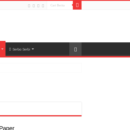
Serba Serbi
rong Pembangunan SDM Dimulai dari Desa
t
a
 Paper