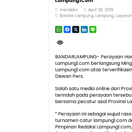
Lampung1Com
Dirut Jasa Raharja Dampingi Wamenhub T
merdeka
April 28, 2019
Bandar Lampung
,
Lampung
,
Layanan
Jasa Raharja Jamin Seluruh Korban Kebak
Gubernur Mirza Ajak IAI Darul Fattah Ce
Purnama Wulan Sari Mirza Buka SiSeSa R
BANDARLAMPUNG- Perayaan Hari 
Lampung1.com berlangsung Ming
Lampung1.com atas terverifikasin
Dewan Pers.
Salah satu media online dari Pr
terindah pada perayaan tersebu
bersama pecatur asal Provinsi 
” Perayaan ini sebagai wujud ra
turnamen catur lampung1.com de
Pimpinan Redaksi Lampung1.com, 