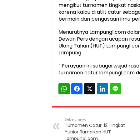
mengikut turnamen tingkat nasio
karena kalau di atlit catur seba
bermain dan pengasaan ilmu per
Menurutnya Lampung1.com dalam sa
Dewan Pers dengan ucapan rasa s
Ulang Tahun (HUT) Lampung1.co
Lampung.
” Perayaan ini sebagai wujud ra
turnamen catur lampung1.com den
Sebelumnya
Turnamen Catur, 12 Tingkat
Yunior Ramaikan HUT
Lampung1.com