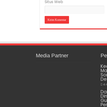
Situs Web
Media Partner
Pe
Ke
Ma
So
De
4 
Da
Di
Gu
Pe