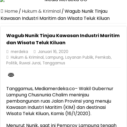
Canangkan Desa TAPIS dan Luncurkan Sekolah Lansia di Kampun
Home
/
Hukum & Kriminal
/
Wagub Nunik Tinjau
Pemprov Lampung Berhasil Kendalikan Inflasi, Jadi Provinsi dengan 
Kawasan Industri Maritim dan Wisata Teluk Kiluan
Pemprov Lampung Perkuat Pembangunan Rumah Layak Huni untuk
Wagub Nunik Tinjau Kawasan Industri Maritim
Dirut Jasa Raharja Dampingi Wamenhub Tinjau Penanganan Korban
dan Wisata Teluk Kiluan
Pastikan Pelayanan Maksimal, Direksi Jasa Raharja Tinjau Korban 
merdeka
Januari 16, 2020
Dirut Jasa Raharja Dampingi Wamenhub Tinjau Penanganan Korban
Hukum & Kriminal
,
Lampung
,
Layanan Publik
,
Pemkab
,
Politik
,
Ruwai Jurai
,
Tanggamus
Jasa Raharja Jamin Seluruh Korban Kebakaran KM Mutiara Sentosa 
Gubernur Mirza Ajak IAI Darul Fattah Cetak SDM Adaptif Berland
Purnama Wulan Sari Mirza Buka SiSeSa Roadshow Lampung 2026, Do
Tanggamus, Mediamerdeka.co– Wakil Gubernur
Lampung Chusnunia Chalim meninjau
pembangunan ruas Jalan Provinsi yang menuju
Kawasan Industri Maritim (KIM) dan destinasi
Wisata Teluk Kiluan, Kamis (16/1/2020).
Menurut Nunik, saat ini Pemprov Lampung tengah