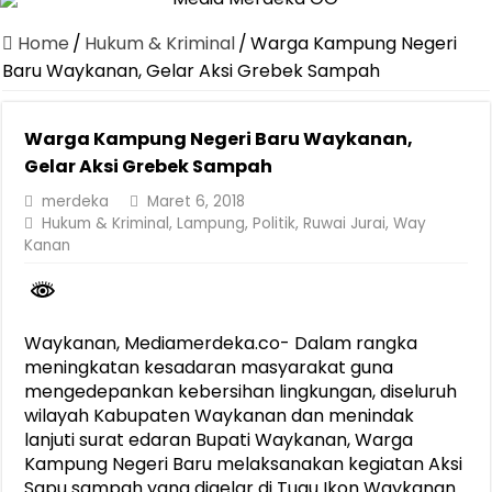
Canangkan Desa TAPIS dan Luncurkan Sekolah Lansia di Kampun
Home
/
Hukum & Kriminal
/
Warga Kampung Negeri
Pemprov Lampung Berhasil Kendalikan Inflasi, Jadi Provinsi dengan 
Baru Waykanan, Gelar Aksi Grebek Sampah
Pemprov Lampung Perkuat Pembangunan Rumah Layak Huni untuk
Warga Kampung Negeri Baru Waykanan,
Dirut Jasa Raharja Dampingi Wamenhub Tinjau Penanganan Korban
Gelar Aksi Grebek Sampah
Pastikan Pelayanan Maksimal, Direksi Jasa Raharja Tinjau Korban 
merdeka
Maret 6, 2018
Dirut Jasa Raharja Dampingi Wamenhub Tinjau Penanganan Korban
Hukum & Kriminal
,
Lampung
,
Politik
,
Ruwai Jurai
,
Way
Kanan
Jasa Raharja Jamin Seluruh Korban Kebakaran KM Mutiara Sentosa 
Gubernur Mirza Ajak IAI Darul Fattah Cetak SDM Adaptif Berland
Purnama Wulan Sari Mirza Buka SiSeSa Roadshow Lampung 2026, Do
Waykanan, Mediamerdeka.co- Dalam rangka
meningkatan kesadaran masyarakat guna
mengedepankan kebersihan lingkungan, diseluruh
wilayah Kabupaten Waykanan dan menindak
lanjuti surat edaran Bupati Waykanan, Warga
Kampung Negeri Baru melaksanakan kegiatan Aksi
Sapu sampah yang digelar di Tugu Ikon Waykanan