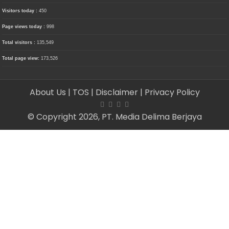
Visitors today :
450
Page views today :
998
Total visitors :
135,549
Total page view:
173,526
About Us
| TOS
| Disclaimer
| Privacy Policy
© Copyright 2026, PT. Media Delima Berjaya