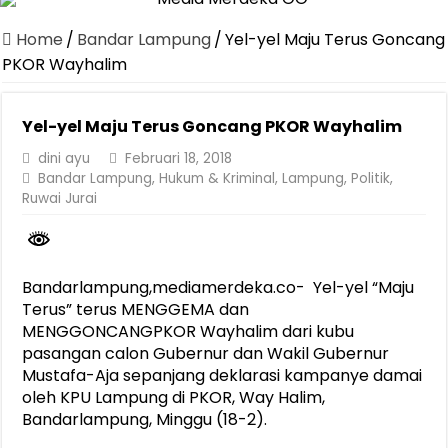
Canangkan Desa TAPIS dan Luncurkan Sekolah Lansia di Kampun
Home
/
Bandar Lampung
/
Yel-yel Maju Terus Goncang
Pemprov Lampung Berhasil Kendalikan Inflasi, Jadi Provinsi dengan 
PKOR Wayhalim
Pemprov Lampung Perkuat Pembangunan Rumah Layak Huni untuk
Yel-yel Maju Terus Goncang PKOR Wayhalim
Dirut Jasa Raharja Dampingi Wamenhub Tinjau Penanganan Korban
dini ayu
Februari 18, 2018
Pastikan Pelayanan Maksimal, Direksi Jasa Raharja Tinjau Korban 
Bandar Lampung
,
Hukum & Kriminal
,
Lampung
,
Politik
,
Dirut Jasa Raharja Dampingi Wamenhub Tinjau Penanganan Korban
Ruwai Jurai
Jasa Raharja Jamin Seluruh Korban Kebakaran KM Mutiara Sentosa 
Gubernur Mirza Ajak IAI Darul Fattah Cetak SDM Adaptif Berland
Bandarlampung,mediamerdeka.co- Yel-yel “Maju
Purnama Wulan Sari Mirza Buka SiSeSa Roadshow Lampung 2026, Do
Terus” terus MENGGEMA dan
MENGGONCANGPKOR Wayhalim dari kubu
pasangan calon Gubernur dan Wakil Gubernur
Mustafa-Aja sepanjang deklarasi kampanye damai
oleh KPU Lampung di PKOR, Way Halim,
Bandarlampung, Minggu (18-2).