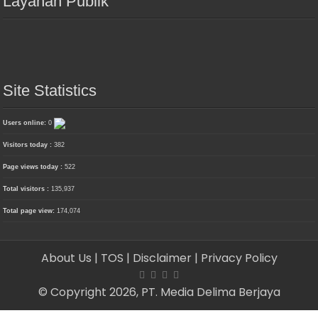
Layanan Publik
Site Statistics
Users online:
0
Visitors today :
382
Page views today :
522
Total visitors :
135,937
Total page view:
174,074
About Us
| TOS
| Disclaimer
| Privacy Policy
© Copyright 2026, PT. Media Delima Berjaya