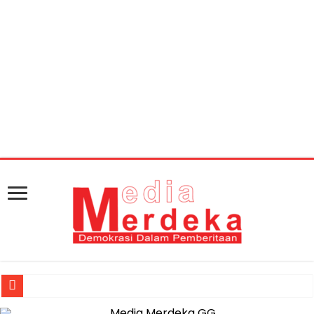
Warning
: getimagesize(https://mediamerdeka.co/wp-
content/uploads/2018/06/C7B0E64B-9DCA-46E1-
B47C-1263D748C72C.jpeg): Failed to open stream: HTTP
request failed! HTTP/1.1 404 Not Found in
/home/u711060917/domains/mediamerdeka.co/pub
content/plugins/easy-social-share-
buttons3/lib/modules/social-share-
optimization/class-opengraph.php
on line
630
Jasa Raharja Serahkan Santunan kepada Ahli Waris Korban Kebakar