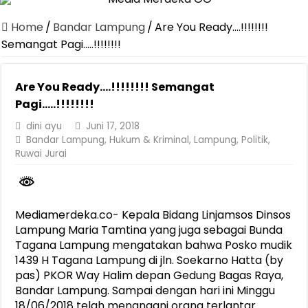
Dirut Jasa Raharja Dampingi Wamenhub Tinjau Penanganan Korban
Home
/
Bandar Lampung
/
Are You Ready….!!!!!!!!
Pastikan Pelayanan Maksimal, Direksi Jasa Raharja Tinjau Korban 
Semangat Pagi…..!!!!!!!!
Dirut Jasa Raharja Dampingi Wamenhub Tinjau Penanganan Korban
Are You Ready….!!!!!!!! Semangat
Jasa Raharja Jamin Seluruh Korban Kebakaran KM Mutiara Sentosa 
Pagi…..!!!!!!!!
Gelar Audiensi, Jasa Raharja dan Kementerian PANRB Perkuat K
dini ayu
Juni 17, 2018
Berkontribusi terhadap Keselamatan dan Mobilitas Masyarakat, Jasa
Bandar Lampung
,
Hukum & Kriminal
,
Lampung
,
Politik
,
Ruwai Jurai
Pemprov Lampung Dukung Penuh Lampung Financial Festival, Perk
Pengesahan Raperda APBD 2025 Jadi Langkah Penguatan Akuntabi
Ketua PMI Provinsi Lampung Lantik Pengurus PMI Lampung Selat
Mediamerdeka.co- Kepala Bidang Linjamsos Dinsos
Lampung Maria Tamtina yang juga sebagai Bunda
Tagana Lampung mengatakan bahwa Posko mudik
1439 H Tagana Lampung di jln. Soekarno Hatta (by
pas) PKOR Way Halim depan Gedung Bagas Raya,
Bandar Lampung. Sampai dengan hari ini Minggu
18/06/2018 telah menangani orang terlantar