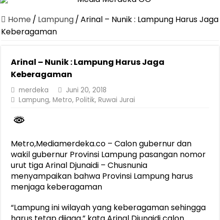
Canangkan Desa TAPIS dan Luncurkan Sekolah Lansia di Kampun
Home
/
Lampung
/
Arinal – Nunik : Lampung Harus Jaga
Pemprov Lampung Berhasil Kendalikan Inflasi, Jadi Provinsi dengan 
Keberagaman
Pemprov Lampung Perkuat Pembangunan Rumah Layak Huni untuk
Arinal – Nunik : Lampung Harus Jaga
Dirut Jasa Raharja Dampingi Wamenhub Tinjau Penanganan Korban
Keberagaman
Pastikan Pelayanan Maksimal, Direksi Jasa Raharja Tinjau Korban 
merdeka
Juni 20, 2018
Dirut Jasa Raharja Dampingi Wamenhub Tinjau Penanganan Korban
Lampung
,
Metro
,
Politik
,
Ruwai Jurai
Jasa Raharja Jamin Seluruh Korban Kebakaran KM Mutiara Sentosa 
Gubernur Mirza Ajak IAI Darul Fattah Cetak SDM Adaptif Berland
Metro,Mediamerdeka.co – Calon gubernur dan
Purnama Wulan Sari Mirza Buka SiSeSa Roadshow Lampung 2026, Do
wakil gubernur Provinsi Lampung pasangan nomor
urut tiga Arinal Djunaidi – Chusnunia
menyampaikan bahwa Provinsi Lampung harus
menjaga keberagaman
“Lampung ini wilayah yang keberagaman sehingga
harus tetap dijaga,” kata Arinal Djunaidi calon