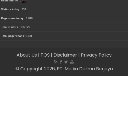
Users online:
1
Visitors today :
332
Page views today :
1,019
Total visitors :
135,025
Total page view:
172,131
About Us
| TOS
| Disclaimer
| Privacy Policy
© Copyright 2026, PT. Media Delima Berjaya