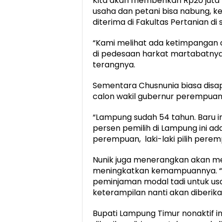
Kita akan memberikan Rp20 juta 
usaha dan petani bisa nabung, k
diterima di Fakultas Pertanian di
“Kami melihat ada ketimpangan c
di pedesaan harkat martabatny
terangnya.
Sementara Chusnunia biasa disa
calon wakil gubernur perempuan
“Lampung sudah 54 tahun. Baru i
persen pemilih di Lampung ini a
perempuan, laki-laki pilih perem
Nunik juga menerangkan akan me
meningkatkan kemampuannya. “Y
peminjaman modal tadi untuk us
keterampilan nanti akan diberika
Bupati Lampung Timur nonaktif 