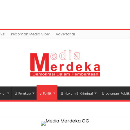
tent/uploads/2018/04/rianal.jpg): Failed to open stream
c_html/wp-content/plugins/easy-social-share-but
ksi
Pedoman Media Siber
Advertorial
onal
Pemkab
Politik
Hukum & Kriminal
Layanan Publik
hli Waris Korban Kebakaran KM Mutiara Sentosa II