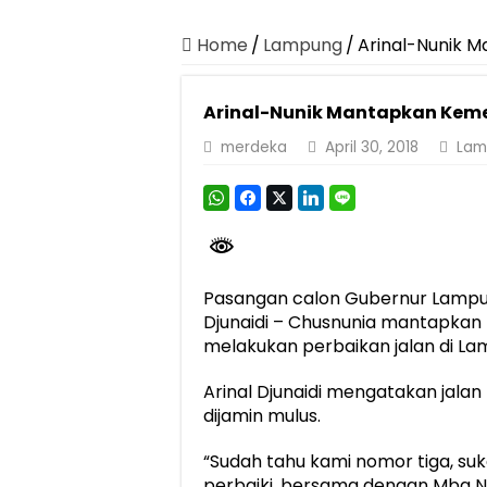
Canangkan Desa TAPIS dan Luncurkan S
Pemprov Lampung Berhasil Kendalikan Infla
Home
/
Lampung
/
Arinal-Nunik 
Pemprov Lampung Perkuat Pembangunan 
Arinal-Nunik Mantapkan Kem
Dirut Jasa Raharja Dampingi Wamenhub T
merdeka
April 30, 2018
Lam
Pastikan Pelayanan Maksimal, Direksi Jas
Dirut Jasa Raharja Dampingi Wamenhub T
Jasa Raharja Jamin Seluruh Korban Kebak
Gubernur Mirza Ajak IAI Darul Fattah Ce
Pasangan calon Gubernur Lampu
Purnama Wulan Sari Mirza Buka SiSeSa R
Djunaidi – Chusnunia mantapka
melakukan perbaikan jalan di Lamp
Arinal Djunaidi mengatakan jalan 
dijamin mulus.
“Sudah tahu kami nomor tiga, suk
perbaiki, bersama dengan Mba 