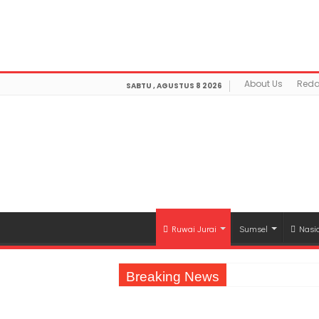
Warning
: getimagesize(https://mediamerdeka.co/wp-con
/home/u711060917/domains/mediamerdeka.co/publi
optimization/class-opengraph.php
on line
630
About Us
Reda
SABTU , AGUSTUS 8 2026
Ruwai Jurai
Sumsel
Nasi
Breaking News
Jasa Raharja Serahkan Santunan kepada A