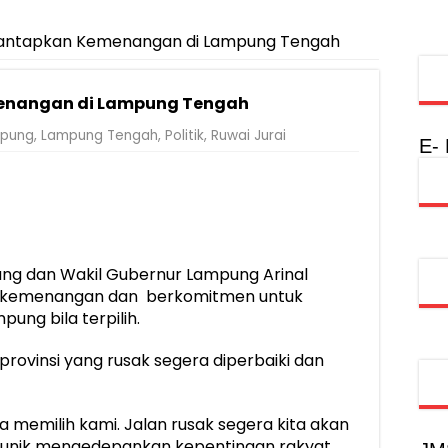
ekolah Lansia di Kampung Rukti Endah, Ketua TP PKK Lampung Do
si, Jadi Provinsi dengan Inflasi Terendah di Sumatera
Mantapkan Kemenangan di Lampung Tengah
Rumah Layak Huni untuk Dukung SDM Unggul dan Masyarakat Seha
enangan di Lampung Tengah
injau Penanganan Korban KM Mutiara Sentosa II di RS PHC Surabay
pung
,
Lampung Tengah
,
Politik
,
Ruwai Jurai
a Raharja Tinjau Korban Kebakaran KM Mutiara Sentosa II
E-
injau Penanganan Korban KM Mutiara Sentosa II di RS PHC Surabay
aran KM Mutiara Sentosa II di Perairan Sumenep
tak SDM Adaptif Berlandaskan Nilai Agama
ng dan Wakil Gubernur Lampung Arinal
oadshow Lampung 2026, Dorong Kolaborasi Industri Kreatif dan Fas
n kemenangan dan berkomitmen untuk
ung bila terpilih.
provinsi yang rusak segera diperbaiki dan
a memilih kami. Jalan rusak segera kita akan
Nunik mengedepankan kepentingan rakyat.