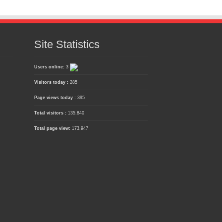
Site Statistics
Users online:
3
Visitors today :
285
Page views today :
395
Total visitors :
135,840
Total page view:
173,947