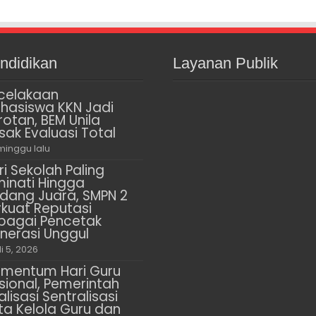
ndidikan
Layanan Publik
celakaan
hasiswa KKN Jadi
rotan, BEM Unila
sak Evaluasi Total
minggu lalu
ri Sekolah Paling
minati Hingga
dang Juara, SMPN 2
rkuat Reputasi
bagai Pencetak
nerasi Unggul
li 5, 2026
mentum Hari Guru
sional, Pemerintah
alisasi Sentralisasi
ta Kelola Guru dan