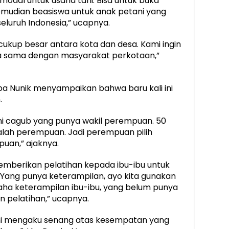
modal untuk usaha tani. Bisa untuk buka
emudian beasiswa untuk anak petani yang
 seluruh Indonesia,” ucapnya.
ukup besar antara kota dan desa. Kami ingin
a sama dengan masyarakat perkotaan,”
pa Nunik menyampaikan bahwa baru kali ini
.
ni cagub yang punya wakil perempuan. 50
dalah perempuan. Jadi perempuan pilih
puan,” ajaknya.
mberikan pelatihan kepada ibu-ibu untuk
ang punya keterampilan, ayo kita gunakan
aha keterampilan ibu-ibu, yang belum punya
n pelatihan,” ucapnya.
ini mengaku senang atas kesempatan yang