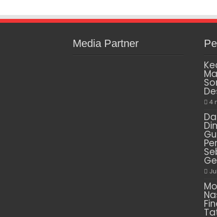
Media Partner
Pe
Ke
Ma
So
De
4 
Da
Di
Gu
Pe
Se
Ge
Ju
Mo
Na
Fin
Ta