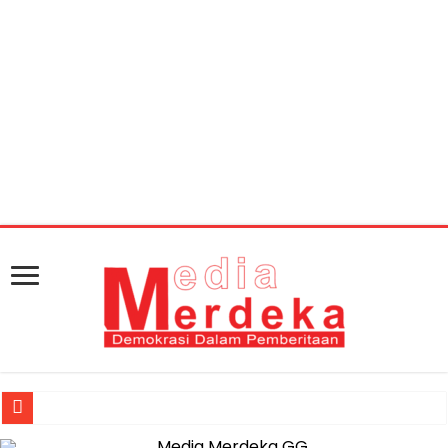
Warning
: getimagesize(https://mediamerdeka.co/wp-
content/uploads/2018/04/09-1024x683.jpg): Failed to
open stream: HTTP request failed! HTTP/1.1 404 Not
Found in
/home/u711060917/domains/mediamerdeka.co/pub
content/plugins/easy-social-share-
buttons3/lib/modules/social-share-
optimization/class-opengraph.php
on line
630
Jasa Raharja Serahkan Santunan kepada Ahli Waris Korban Kebakar