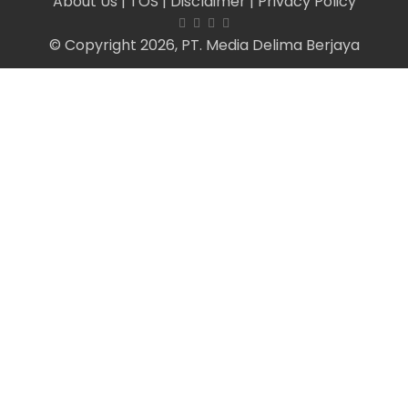
About Us
| TOS
| Disclaimer
| Privacy Policy
© Copyright 2026, PT. Media Delima Berjaya