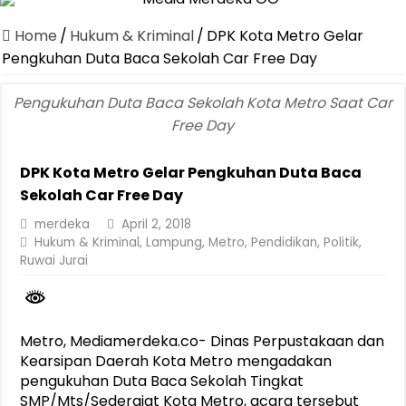
Canangkan Desa TAPIS dan Luncurkan Sekolah Lansia di Kampun
Home
/
Hukum & Kriminal
/
DPK Kota Metro Gelar
Pemprov Lampung Berhasil Kendalikan Inflasi, Jadi Provinsi dengan 
Pengkuhan Duta Baca Sekolah Car Free Day
Pemprov Lampung Perkuat Pembangunan Rumah Layak Huni untuk
Pengukuhan Duta Baca Sekolah Kota Metro Saat Car
Dirut Jasa Raharja Dampingi Wamenhub Tinjau Penanganan Korban
Free Day
Pastikan Pelayanan Maksimal, Direksi Jasa Raharja Tinjau Korban 
DPK Kota Metro Gelar Pengkuhan Duta Baca
Dirut Jasa Raharja Dampingi Wamenhub Tinjau Penanganan Korban
Sekolah Car Free Day
Jasa Raharja Jamin Seluruh Korban Kebakaran KM Mutiara Sentosa 
merdeka
April 2, 2018
Gubernur Mirza Ajak IAI Darul Fattah Cetak SDM Adaptif Berland
Hukum & Kriminal
,
Lampung
,
Metro
,
Pendidikan
,
Politik
,
Ruwai Jurai
Purnama Wulan Sari Mirza Buka SiSeSa Roadshow Lampung 2026, Do
Metro, Mediamerdeka.co- Dinas Perpustakaan dan
Kearsipan Daerah Kota Metro mengadakan
pengukuhan Duta Baca Sekolah Tingkat
SMP/Mts/Sederajat Kota Metro, acara tersebut