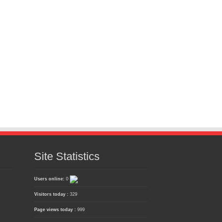
Site Statistics
Users online:
0
Visitors today :
329
Page views today :
999