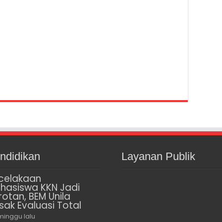
ndidikan
Layanan Publik
celakaan
hasiswa KKN Jadi
rotan, BEM Unila
sak Evaluasi Total
minggu lalu