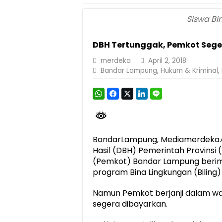
Dirut Jasa Raharja Dampingi Wamenhub T
Siswa Bi
Jasa Raharja Jamin Seluruh Korban Kebak
DBH Tertunggak, Pemkot Seger
Gelar Audiensi, Jasa Raharja dan Keme
merdeka
April 2, 2018
Berkontribusi terhadap Keselamatan dan M
Bandar Lampung
,
Hukum & Kriminal
,
Jasa Raharja dan Korlantas Polri Ajak Ma
FLLAJ Kabupaten Tanggamus Perkuat Sine
Festival Literasi Lampung 2026 Dorong Pe
BandarLampung, Mediamerdeka.c
Hasil (DBH) Pemerintah Provins
(Pemkot) Bandar Lampung beri
program Bina Lingkungan (Bilin
Namun Pemkot berjanji dalam wak
segera dibayarkan.