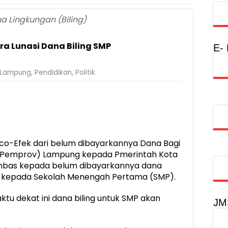
injau Penanganan Korban KM Mutiara Sentosa II di RS PHC Surabay
na Lingkungan (Biling)
aran KM Mutiara Sentosa II di Perairan Sumenep
a Lunasi Dana Biling SMP
nterian PANRB Perkuat Koordinasi Tingkatkan Kepatuhan PKB dan 
E-
obilitas Masyarakat, Jasa Raharja Raih Penghargaan di Ajang Transpo
Lampung
,
Pendidikan
,
Politik
syarakat Akhiri Lawan Arus, Wujudkan Budaya Keselamatan Berlalu Li
rgi Keselamatan Lalu Lintas dan Kepatuhan Pajak Kendaraan
rpustakaan Jadi Ruang Edukasi dan Rekreasi Keluarga
o-Efek dari belum dibayarkannya Dana Bagi
i (Pemprov) Lampung kepada Pmerintah Kota
mbas kepada belum dibayarkannya dana
g) kepada Sekolah Menengah Pertama (SMP).
tu dekat ini dana biling untuk SMP akan
JM