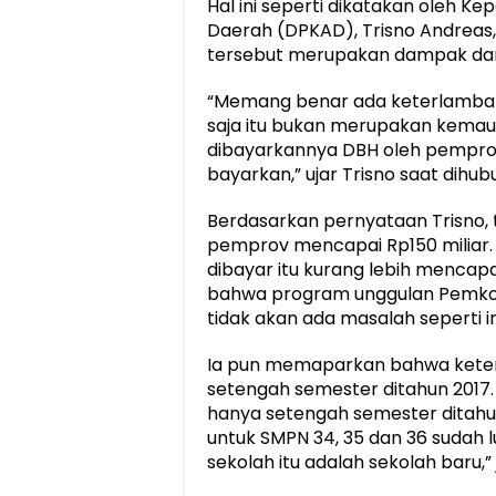
Hal ini seperti dikatakan oleh K
Daerah (DPKAD), Trisno Andrea
tersebut merupakan dampak dar
“Memang benar ada keterlambat
saja itu bukan merupakan kemaua
dibayarkannya DBH oleh pemprov.
bayarkan,” ujar Trisno saat dihubu
Berdasarkan pernyataan Trisno, 
pemprov mencapai Rp150 miliar. 
dibayar itu kurang lebih mencapa
bahwa program unggulan Pemkot i
tidak akan ada masalah seperti in
Ia pun memaparkan bahwa keter
setengah semester ditahun 2017.
hanya setengah semester ditahun
untuk SMPN 34, 35 dan 36 sudah 
sekolah itu adalah sekolah baru,” 