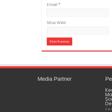
Email
*
Situs Web
Media Partner
Pe
Ke
Ma
So
De
4 