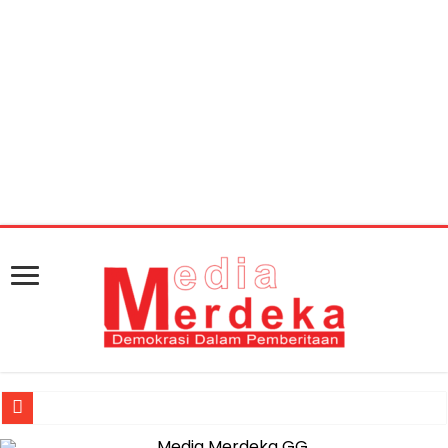
Warning
: getimagesize(https://mediamerdeka.co/wp-
content/uploads/2018/06/nasrul-abit-1.jpg): Failed to
open stream: HTTP request failed! HTTP/1.1 404 Not
Found in
/home/u711060917/domains/mediamerdeka.co/pub
content/plugins/easy-social-share-
buttons3/lib/modules/social-share-
optimization/class-opengraph.php
on line
630
Jasa Raharja Serahkan Santunan kepada Ahli Waris Korban Kebakar