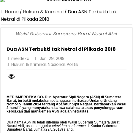
Dirut Jasa Raharja Dampingi Wamenhub Tinjau Penanganan Korban
Home
/
Hukum & Kriminal
/
Dua ASN Terbukti tak
Pastikan Pelayanan Maksimal, Direksi Jasa Raharja Tinjau Korban 
Netral di Pilkada 2018
Dirut Jasa Raharja Dampingi Wamenhub Tinjau Penanganan Korban
Wakil Gubernur Sumatera Barat Nasrul Abit
Jasa Raharja Jamin Seluruh Korban Kebakaran KM Mutiara Sentosa 
Dua ASN Terbukti tak Netral di Pilkada 2018
Gelar Audiensi, Jasa Raharja dan Kementerian PANRB Perkuat K
merdeka
Juni 29, 2018
Berkontribusi terhadap Keselamatan dan Mobilitas Masyarakat, Jasa
Hukum & Kriminal
,
Nasional
,
Politik
Pemprov Lampung Dukung Penuh Lampung Financial Festival, Perk
Pengesahan Raperda APBD 2025 Jadi Langkah Penguatan Akuntabi
Ketua PMI Provinsi Lampung Lantik Pengurus PMI Lampung Selat
MEDIAMERDEKA.CO- Dua Aparatur Sipil Negara (ASN) di Sumatera
Barat, terbukti melakukan pelanggaran terhadap Undang-Undang
Nomor 5 Tahun 2014 tentang Aparatur Sipil Negara, berdasarkan Pasal
2 huruf f, yang menyatakan, bahwa salah satu asas penyelenggaraan
kebijakan dan manajemen ASN adalah netralitas.
Dua nama ASN itu telah diterima oleh Wakil Gubernur Sumatera Barat
Nasrul Abit, usai menggelar
televideo conference
di Kantor Gubernur
Sumatera Barat, Jumat (29/6/2018) siang.