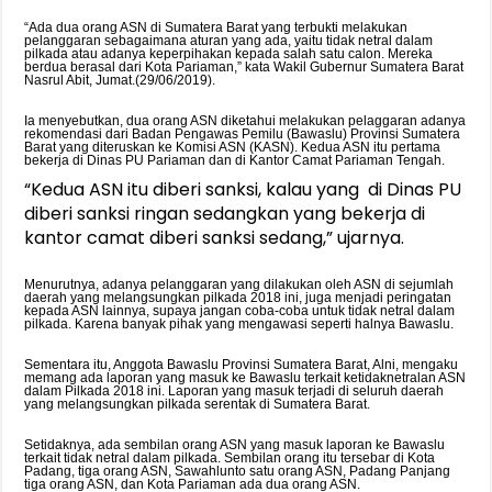
“Ada dua orang ASN di Sumatera Barat yang terbukti melakukan
pelanggaran sebagaimana aturan yang ada, yaitu tidak netral dalam
pilkada atau adanya keperpihakan kepada salah satu calon. Mereka
berdua berasal dari Kota Pariaman,” kata Wakil Gubernur Sumatera Barat
Nasrul Abit, Jumat.(29/06/2019).
Ia menyebutkan, dua orang ASN diketahui melakukan pelaggaran adanya
rekomendasi dari Badan Pengawas Pemilu (Bawaslu) Provinsi Sumatera
Barat yang diteruskan ke Komisi ASN (KASN). Kedua ASN itu pertama
bekerja di Dinas PU Pariaman dan di Kantor Camat Pariaman Tengah.
“Kedua ASN itu diberi sanksi, kalau yang di Dinas PU
diberi sanksi ringan sedangkan yang bekerja di
kantor camat diberi sanksi sedang,” ujarnya.
Menurutnya, adanya pelanggaran yang dilakukan oleh ASN di sejumlah
daerah yang melangsungkan pilkada 2018 ini, juga menjadi peringatan
kepada ASN lainnya, supaya jangan coba-coba untuk tidak netral dalam
pilkada. Karena banyak pihak yang mengawasi seperti halnya Bawaslu.
Sementara itu, Anggota Bawaslu Provinsi Sumatera Barat, Alni, mengaku
memang ada laporan yang masuk ke Bawaslu terkait ketidaknetralan ASN
dalam Pilkada 2018 ini. Laporan yang masuk terjadi di seluruh daerah
yang melangsungkan pilkada serentak di Sumatera Barat.
Setidaknya, ada sembilan orang ASN yang masuk laporan ke Bawaslu
terkait tidak netral dalam pilkada. Sembilan orang itu tersebar di Kota
Padang, tiga orang ASN, Sawahlunto satu orang ASN, Padang Panjang
tiga orang ASN, dan Kota Pariaman ada dua orang ASN.