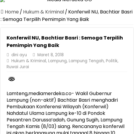
Canangkan Desa TAPIS dan Luncurkan Sekolah Lansia di Kampun
Home
/
Hukum & Kriminal
/
Konferwil NU, Bachtiar Basri
Pemprov Lampung Berhasil Kendalikan Inflasi, Jadi Provinsi dengan 
: Semoga Terpilih Pemimpin Yang Baik
Pemprov Lampung Perkuat Pembangunan Rumah Layak Huni untuk
Konferwil NU, Bachtiar Basri : Semoga Terpilih
Dirut Jasa Raharja Dampingi Wamenhub Tinjau Penanganan Korban
Pemimpin Yang Baik
Pastikan Pelayanan Maksimal, Direksi Jasa Raharja Tinjau Korban 
dini ayu
Maret 8, 2018
Dirut Jasa Raharja Dampingi Wamenhub Tinjau Penanganan Korban
Hukum & Kriminal
,
Lampung
,
Lampung Tengah
,
Politik
,
Ruwai Jurai
Jasa Raharja Jamin Seluruh Korban Kebakaran KM Mutiara Sentosa 
Gubernur Mirza Ajak IAI Darul Fattah Cetak SDM Adaptif Berland
Purnama Wulan Sari Mirza Buka SiSeSa Roadshow Lampung 2026, Do
Lamteng,mediamerdeka.co- Wakil Gubernur
Lampung (non-aktif) Bachtiar Basri menghadiri
Pembukaan Konferensi Wilayah (Konferwil)
Nahdatul Ulama Lampung ke-10 di Pondok
Pesantren Darussa’adah, Gunung Sugih, Lampung
Tengah Kamis (8/03) siang. Rencananya konferwil
ini akan berlangsung mulai tanggal 8 hingga 10