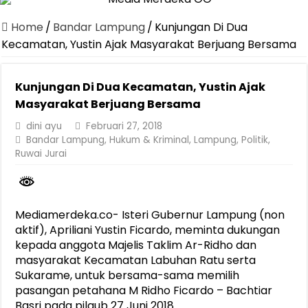
Canangkan Desa TAPIS dan Luncurkan Sekolah Lansia di Kampun
Home
/
Bandar Lampung
/
Kunjungan Di Dua
Pemprov Lampung Berhasil Kendalikan Inflasi, Jadi Provinsi dengan 
Kecamatan, Yustin Ajak Masyarakat Berjuang Bersama
Pemprov Lampung Perkuat Pembangunan Rumah Layak Huni untuk
Kunjungan Di Dua Kecamatan, Yustin Ajak
Dirut Jasa Raharja Dampingi Wamenhub Tinjau Penanganan Korban
Masyarakat Berjuang Bersama
Pastikan Pelayanan Maksimal, Direksi Jasa Raharja Tinjau Korban 
dini ayu
Februari 27, 2018
Dirut Jasa Raharja Dampingi Wamenhub Tinjau Penanganan Korban
Bandar Lampung
,
Hukum & Kriminal
,
Lampung
,
Politik
,
Ruwai Jurai
Jasa Raharja Jamin Seluruh Korban Kebakaran KM Mutiara Sentosa 
Gubernur Mirza Ajak IAI Darul Fattah Cetak SDM Adaptif Berland
Purnama Wulan Sari Mirza Buka SiSeSa Roadshow Lampung 2026, Do
Mediamerdeka.co- Isteri Gubernur Lampung (non
aktif), Apriliani Yustin Ficardo, meminta dukungan
kepada anggota Majelis Taklim Ar-Ridho dan
masyarakat Kecamatan Labuhan Ratu serta
Sukarame, untuk bersama-sama memilih
pasangan petahana M Ridho Ficardo – Bachtiar
Basri pada pilgub 27 Juni 2018.