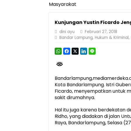
Masyarakat
Pemprov Lampung Perkuat Pembangunan 
Dirut Jasa Raharja Dampingi Wamenhub T
Kunjungan Yustin Ficardo Je
Pastikan Pelayanan Maksimal, Direksi Jas
dini ayu
Februari 27, 2018
Dirut Jasa Raharja Dampingi Wamenhub T
Bandar Lampung
,
Hukum & Kriminal
,
Jasa Raharja Jamin Seluruh Korban Kebak
Gubernur Mirza Ajak IAI Darul Fattah Ce
Purnama Wulan Sari Mirza Buka SiSeSa R
Bandarlampung,mediamerdeka.c
Kota Bandarlampung. Istri Gubern
Ficardo, menyempatkan untuk m
sakit dirumahnya.
Hal itu juga karena berdekatan 
Ridho, yang diadakan di jalan Un
Raya, Bandarlampung, Selasa (27