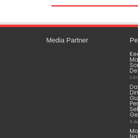
Media Partner
Pe
Ke
Ma
So
De
4 
Da
Di
Gu
Pe
Se
Ge
Ju
Mo
Na