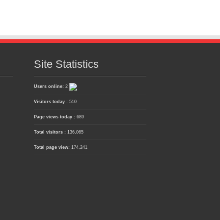
Site Statistics
Users online:
2
Visitors today :
510
Page views today :
689
Total visitors :
136,065
Total page view:
174,241