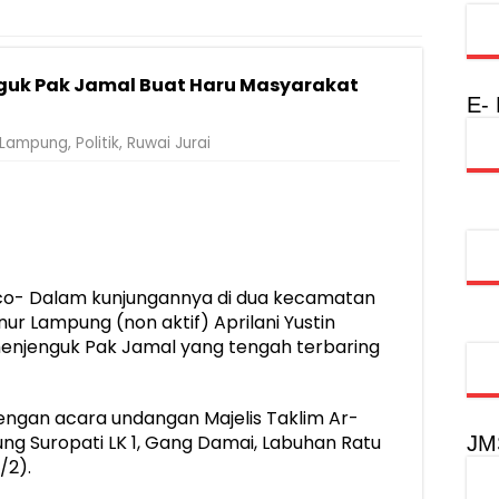
Rumah Layak Huni untuk Dukung SDM Unggul dan Masyarakat Seha
injau Penanganan Korban KM Mutiara Sentosa II di RS PHC Surabay
nguk Pak Jamal Buat Haru Masyarakat
a Raharja Tinjau Korban Kebakaran KM Mutiara Sentosa II
E-
injau Penanganan Korban KM Mutiara Sentosa II di RS PHC Surabay
Lampung
,
Politik
,
Ruwai Jurai
aran KM Mutiara Sentosa II di Perairan Sumenep
tak SDM Adaptif Berlandaskan Nilai Agama
oadshow Lampung 2026, Dorong Kolaborasi Industri Kreatif dan Fas
o- Dalam kunjungannya di dua kecamatan
ur Lampung (non aktif) Aprilani Yustin
enjenguk Pak Jamal yang tengah terbaring
dengan acara undangan Majelis Taklim Ar-
tung Suropati LK 1, Gang Damai, Labuhan Ratu
JM
/2).