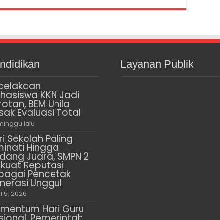
ndidikan
Layanan Publik
celakaan
hasiswa KKN Jadi
rotan, BEM Unila
sak Evaluasi Total
minggu lalu
ri Sekolah Paling
minati Hingga
dang Juara, SMPN 2
rkuat Reputasi
bagai Pencetak
nerasi Unggul
li 5, 2026
mentum Hari Guru
sional, Pemerintah