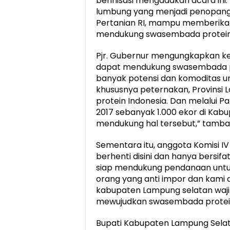
berinisasi mengadakan acara ini
lumbung yang menjadi penopang
Pertanian RI, mampu memberika
mendukung swasembada protein In
Pjr. Gubernur mengungkapkan k
dapat mendukung swasembada pro
banyak potensi dan komoditas ung
khususnya peternakan, Provin
protein Indonesia. Dan melalui 
2017 sebanyak 1.000 ekor di Ka
mendukung hal tersebut,” tambah
Sementara itu, anggota Komisi IV 
berhenti disini dan hanya bersifa
siap mendukung pendanaan untuk
orang yang anti impor dan kami 
kabupaten Lampung selatan waji
mewujudkan swasembada protein,
Bupati Kabupaten Lampung Sela