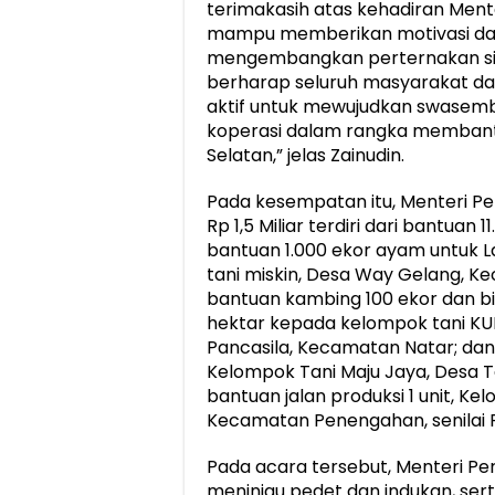
terimakasih atas kehadiran Ment
mampu memberikan motivasi da
mengembangkan perternakan si 
berharap seluruh masyarakat da
aktif untuk mewujudkan swasem
koperasi dalam rangka membant
Selatan,” jelas Zainudin.
Pada kesempatan itu, Menteri Pe
Rp 1,5 Miliar terdiri dari bantua
bantuan 1.000 ekor ayam untuk
tani miskin, Desa Way Gelang, 
bantuan kambing 100 ekor dan b
hektar kepada kelompok tani KU
Pancasila, Kecamatan Natar; d
Kelompok Tani Maju Jaya, Desa Ta
bantuan jalan produksi 1 unit, K
Kecamatan Penengahan, senilai R
Pada acara tersebut, Menteri Pe
meninjau pedet dan indukan, ser