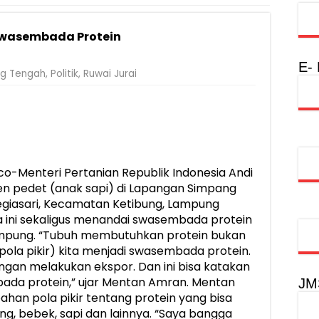
Rumah Layak Huni untuk Dukung SDM Unggul dan Masyarakat Seha
Swasembada Protein
injau Penanganan Korban KM Mutiara Sentosa II di RS PHC Surabay
a Raharja Tinjau Korban Kebakaran KM Mutiara Sentosa II
E-
g Tengah
,
Politik
,
Ruwai Jurai
injau Penanganan Korban KM Mutiara Sentosa II di RS PHC Surabay
aran KM Mutiara Sentosa II di Perairan Sumenep
tak SDM Adaptif Berlandaskan Nilai Agama
oadshow Lampung 2026, Dorong Kolaborasi Industri Kreatif dan Fas
Menteri Pertanian Republik Indonesia Andi
n pedet (anak sapi) di Lapangan Simpang
egiasari, Kecamatan Ketibung, Lampung
ra ini sekaligus menandai swasembada protein
Lampung. “Tubuh membutuhkan protein bukan
pola pikir) kita menjadi swasembada protein.
gan melakukan ekspor. Dan ini bisa katakan
mbada protein,” ujar Mentan Amran. Mentan
JM
han pola pikir tentang protein yang bisa
ing, bebek, sapi dan lainnya. “Saya bangga