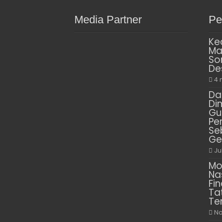
Media Partner
Pe
Ke
Ma
So
De
4 
Da
Di
Gu
Pe
Se
Ge
Ju
Mo
Na
Fin
Ta
Te
No