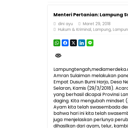
Pemprov Lampung Perkuat Pembangunan 
Menteri Pertanian: Lampung 
Dirut Jasa Raharja Dampingi Wamenhub T
dini ayu
Maret 29, 2018
Pastikan Pelayanan Maksimal, Direksi Jas
Hukum & Kriminal
,
Lampung
,
Lampun
Dirut Jasa Raharja Dampingi Wamenhub T
Jasa Raharja Jamin Seluruh Korban Kebak
Gubernur Mirza Ajak IAI Darul Fattah Ce
Purnama Wulan Sari Mirza Buka SiSeSa R
Lampungtengah,mediamerdeka.co-
Amran Sulaiman melakukan pane
Empat Dusun Bumi Harjo, Desa N
Selaran, Kamis (29/3/2018). Aca
yang berhasil dicapai Provinsi 
daging. Kita mengubah mindset (
Ayam kita telah swasembada den
bahwa hari ini kita telah swase
juga menjelaskan perlunya peruba
dihasilkan dari ayam, telur, kamb