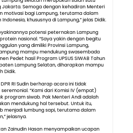
. “Lampung selatan merupakan salah satu
 Jakarta. Semoga dengan kehadiran Menteri
n motivasi bagi Lampung, terutama dalam
donesia, khususnya di Lampung,” jelas Didik.
eyakinannya potensi peternakan Lampung
tein nasional. “Saya yakin dengan begitu
gulan yang dimiliki Provinsi Lampung,
si Lampung mampu mendukung swasembada
Panen Pedet hasil Program UPSUS SIWAB Tahun
bupaten Lampung Selatan, diharapkan mampu
 Didik.
DPR RI Sudin berharap acara ini tidak
t seremonial. “Kami dari Komisi IV (empat)
 program siwab. Pak Menteri Andi adalah
akan mendukung hal tersebut. Untuk itu,
b menjadi lumbung sapi, terutama dalam
” jelasnya.
tan Zainudin Hasan menyampaikan ucapan