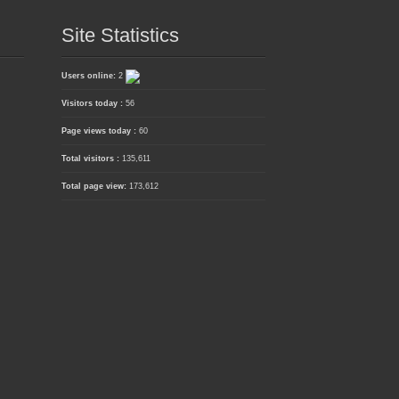
Site Statistics
Users online:
2
Visitors today :
56
Page views today :
60
Total visitors :
135,611
Total page view:
173,612