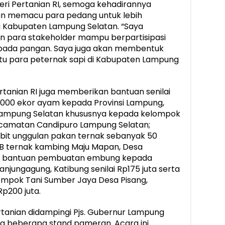
eri Pertanian RI, semoga kehadirannya
n memacu para pedang untuk lebih
Kabupaten Lampung Selatan. “Saya
n para stakeholder mampu berpartisipasi
bada pangan. Saya juga akan membentuk
u para peternak sapi di Kabupaten Lampung
rtanian RI juga memberikan bantuan senilai
n 11.000 ekor ayam kepada Provinsi Lampung,
 Lampung Selatan khususnya kepada kelompok
Kecamatan Candipuro Lampung Selatan;
ibit unggulan pakan ternak sebanyak 50
B ternak kambing Maju Mapan, Desa
an bantuan pembuatan embung kepada
njungagung, Katibung senilai Rp175 juta serta
elompok Tani Sumber Jaya Desa Pisang,
p200 juta.
rtanian didampingi Pjs. Gubernur Lampung
ta beberapa stand pameran. Acara ini