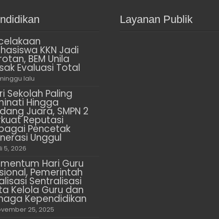
ndidikan
Layanan Publik
celakaan
hasiswa KKN Jadi
rotan, BEM Unila
sak Evaluasi Total
minggu lalu
ri Sekolah Paling
minati Hingga
dang Juara, SMPN 2
rkuat Reputasi
bagai Pencetak
nerasi Unggul
li 5, 2026
mentum Hari Guru
sional, Pemerintah
alisasi Sentralisasi
ta Kelola Guru dan
naga Kependidikan
vember 25, 2025