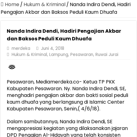
Jasa Raharja Serahkan Santunan kepada Ahli Waris Korban Kebakar
Home
/
Hukum & Kriminal
/
Nanda Indira Dendi, Hadiri
Canangkan Desa TAPIS dan Luncurkan Sekolah Lansia di Kampun
Pengajian Akbar dan Baksos Peduli Kaum Dhuafa
Pemprov Lampung Berhasil Kendalikan Inflasi, Jadi Provinsi dengan 
Nanda Indira Dendi, Hadiri Pengajian Akbar
Pemprov Lampung Perkuat Pembangunan Rumah Layak Huni untuk
dan Baksos Peduli Kaum Dhuafa
Dirut Jasa Raharja Dampingi Wamenhub Tinjau Penanganan Korban
merdeka
Juni 4, 2018
Pastikan Pelayanan Maksimal, Direksi Jasa Raharja Tinjau Korban 
Hukum & Kriminal
,
Lampung
,
Pesawaran
,
Ruwai Jurai
Dirut Jasa Raharja Dampingi Wamenhub Tinjau Penanganan Korban
Jasa Raharja Jamin Seluruh Korban Kebakaran KM Mutiara Sentosa 
Pesawaran, Mediamerdeka.co- Ketua TP PKK
Gubernur Mirza Ajak IAI Darul Fattah Cetak SDM Adaptif Berland
Kabupaten Pesawaran. Ny. Nanda Indira Dendi, SE,
menghadiri pengajian akbar dan bakti sosial peduli
kaum dhuafa yang berlangsung di Islamic Center
Kabupaten Pesawaran, Senin,( 4/6/18).
Dalam sambutannya, Nanda Indira Dendi, SE
mengapresiasi kegiatan yang dilaksanakan jajaran
DPD Pengajian Al-Hidayah yang telah konsisten