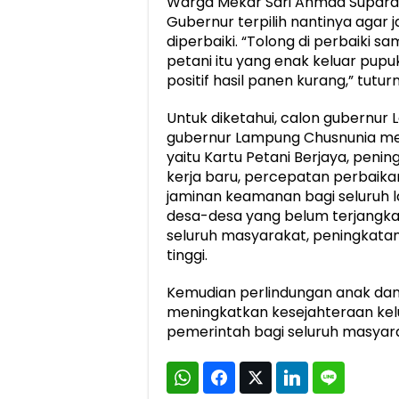
Warga Mekar Sari Ahmad Supardi
Gubernur terpilih nantinya agar 
diperbaiki. “Tolong di perbaiki s
petani itu yang enak keluar pupu
positif hasil panen kurang,” tutur
Untuk diketahui, calon gubernur 
gubernur Lampung Chusnunia me
yaitu Kartu Petani Berjaya, pen
kerja baru, percepatan perbaikan
jaminan keamanan bagi seluruh la
desa-desa yang belum terjangka
seluruh masyarakat, peningkatan
tinggi.
Kemudian perlindungan anak d
meningkatkan kesejahteraan kel
pemerintah bagi seluruh masyara