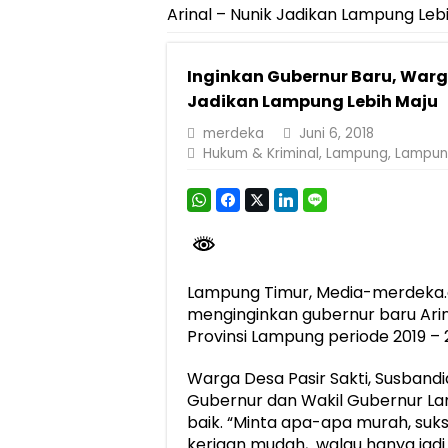
Arinal – Nunik Jadikan Lampung Leb
Pemprov Lampung Perkuat Pembangunan 
Dirut Jasa Raharja Dampingi Wamenhub T
Inginkan Gubernur Baru, Warga
Pastikan Pelayanan Maksimal, Direksi Jas
Jadikan Lampung Lebih Maju
Dirut Jasa Raharja Dampingi Wamenhub T
merdeka
Juni 6, 2018
Hukum & Kriminal
,
Lampung
,
Lampun
Jasa Raharja Jamin Seluruh Korban Kebak
Gubernur Mirza Ajak IAI Darul Fattah Ce
Purnama Wulan Sari Mirza Buka SiSeSa R
Lampung Timur, Media-merdeka.c
menginginkan gubernur baru Ari
Provinsi Lampung periode 2019 – 
Warga Desa Pasir Sakti, Susbandi
Gubernur dan Wakil Gubernur La
baik. “Minta apa-apa murah, sukse
kerjaan mudah, walau hanya jadi