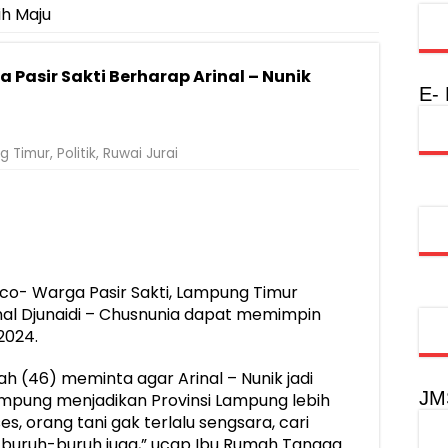
ih Maju
Rumah Layak Huni untuk Dukung SDM Unggul dan Masyarakat Seha
injau Penanganan Korban KM Mutiara Sentosa II di RS PHC Surabay
 Pasir Sakti Berharap Arinal – Nunik
a Raharja Tinjau Korban Kebakaran KM Mutiara Sentosa II
E-
injau Penanganan Korban KM Mutiara Sentosa II di RS PHC Surabay
g Timur
,
Politik
,
Ruwai Jurai
aran KM Mutiara Sentosa II di Perairan Sumenep
tak SDM Adaptif Berlandaskan Nilai Agama
oadshow Lampung 2026, Dorong Kolaborasi Industri Kreatif dan Fas
o- Warga Pasir Sakti, Lampung Timur
nal Djunaidi – Chusnunia dapat memimpin
2024.
ah (46) meminta agar Arinal – Nunik jadi
JM
mpung menjadikan Provinsi Lampung lebih
s, orang tani gak terlalu sengsara, cari
 buruh-buruh juga,” ucap Ibu Rumah Tangga