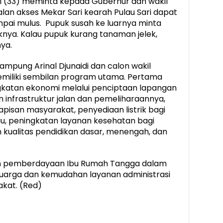
 (33) meminta kepada Gubernur dan wakil
jalan akses Mekar Sari kearah Pulau Sari dapat
ampai mulus. Pupuk susah ke luarnya minta
knya. Kalau pupuk kurang tanaman jelek,
nya.
Lampung Arinal Djunaidi dan calon wakil
miliki sembilan program utama. Pertama
ingkatan ekonomi melalui penciptaan lapangan
 infrastruktur jalan dan pemeliharaannya,
pisan masyarakat, penyediaan listrik bagi
u, peningkatan layanan kesehatan bagi
 kualitas pendidikan dasar, menengah, dan
an pemberdayaan Ibu Rumah Tangga dalam
uarga dan kemudahan layanan administrasi
kat. (Red)