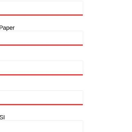
t
a
 Paper
a
hion Muslim
SI